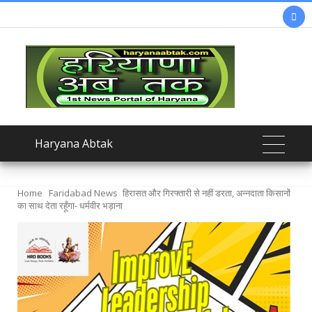

Haryana Abtak
Home
Faridabad News
हिरासत और गिरफ्तारी से नहीं डरता, अन्नदाता किसानों
का साथ देता रहूँगा- धर्मवीर भड़ाना