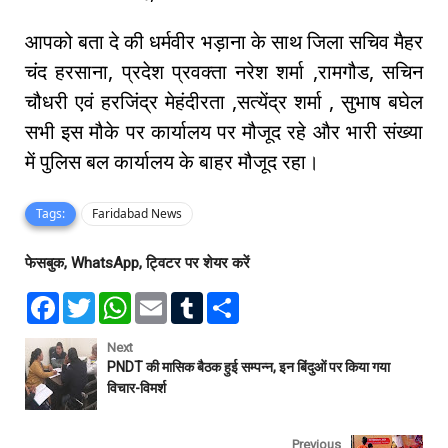
आपको बता दे की धर्मवीर भड़ाना के साथ जिला सचिव मैहर
चंद हरसाना, प्रदेश प्रवक्ता नरेश शर्मा ,रामगौड, सचिन
चौधरी एवं हरजिंद्र मेहंदीरता ,सत्येंद्र शर्मा , सुभाष बघेल
सभी इस मौके पर कार्यालय पर मौजूद रहे और भारी संख्या
में पुलिस बल कार्यालय के बाहर मौजूद रहा।
Tags:
Faridabad News
फेसबुक, WhatsApp, ट्विटर पर शेयर करें
F
T
W
E
T
S
a
w
h
m
u
h
c
i
a
a
m
a
e
t
t
i
b
r
Next
b
t
s
l
l
e
PNDT की मासिक बैठक हुई सम्पन्न, इन बिंदुओं पर किया गया
o
e
A
r
विचार-विमर्श
o
r
p
k
p
Previous