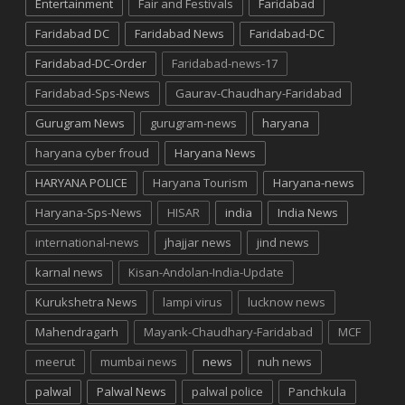
Entertainment
Fair and Festivals
Faridabad
Faridabad DC
Faridabad News
Faridabad-DC
Faridabad-DC-Order
Faridabad-news-17
Faridabad-Sps-News
Gaurav-Chaudhary-Faridabad
Gurugram News
gurugram-news
haryana
haryana cyber froud
Haryana News
HARYANA POLICE
Haryana Tourism
Haryana-news
Haryana-Sps-News
HISAR
india
India News
international-news
jhajjar news
jind news
karnal news
Kisan-Andolan-India-Update
Kurukshetra News
lampi virus
lucknow news
Mahendragarh
Mayank-Chaudhary-Faridabad
MCF
meerut
mumbai news
news
nuh news
palwal
Palwal News
palwal police
Panchkula