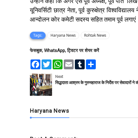
उन्होने कहा कि अगर ऐसे पूर्व अध्यक्ष, पूर्व पति लिखेंगे
यूनिवर्सिटी छात्र नेता, पूर्व कुरुक्षेत्र विश्वविद्यालय
आन्दोलन कोर कमेटी सदस्य सहित तमाम पूर्व लगाएं
Tags:
Haryana News
Rohtak News
फेसबुक, WhatsApp, ट्विटर पर शेयर करें
F
T
W
E
T
S
a
w
h
m
u
h
c
i
a
a
m
a
e
t
t
i
b
r
Next
b
t
s
l
l
e
सिद्धदाता आश्रम के गुरुमहाराज के निर्देश पर सेवादारों ने क
o
e
A
r
o
r
p
k
p
Haryana News