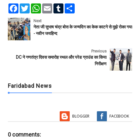
F
T
W
E
T
S
a
w
h
m
u
h
c
i
a
a
m
a
e
t
t
i
b
r
Next
b
t
s
l
l
e
नेता जी सुभाष चंद्र बोस के जन्मदिन का केक काटने से मुझे रोका गया
o
e
A
r
- नवीन जयहिन्द
o
r
p
k
p
Previous
DC ने गणतंत्र दिवस समारोह स्थल और परेड ग्राउंड का किया
निरीक्षण
Faridabad News
BLOGGER
FACEBOOK
0 comments: