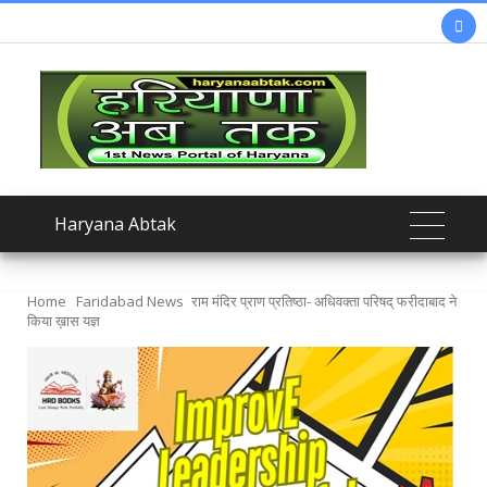

Haryana Abtak
Home
Faridabad News
राम मंदिर प्राण प्रतिष्ठा- अधिवक्ता परिषद् फरीदाबाद ने
किया ख़ास यज्ञ