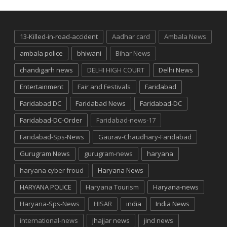
13-Killed-in-road-accident
Aadhar card
Ambala News
ambala police
bhiwani
Bihar News
chandigarh news
DELHI HIGH COURT
Delhi News
Entertainment
Fair and Festivals
Faridabad
Faridabad DC
Faridabad News
Faridabad-DC
Faridabad-DC-Order
Faridabad-news-17
Faridabad-Sps-News
Gaurav-Chaudhary-Faridabad
Gurugram News
gurugram-news
haryana
haryana cyber froud
Haryana News
HARYANA POLICE
Haryana Tourism
Haryana-news
Haryana-Sps-News
HISAR
india
India News
international-news
jhajjar news
jind news