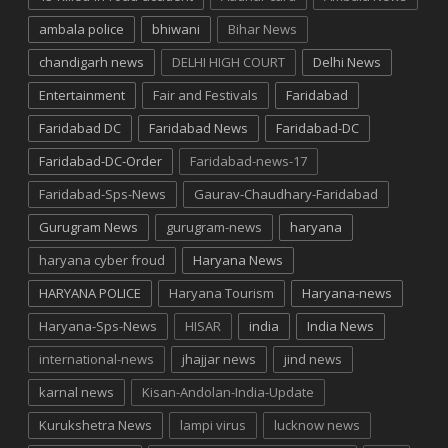
ambala police
bhiwani
Bihar News
chandigarh news
DELHI HIGH COURT
Delhi News
Entertainment
Fair and Festivals
Faridabad
Faridabad DC
Faridabad News
Faridabad-DC
Faridabad-DC-Order
Faridabad-news-17
Faridabad-Sps-News
Gaurav-Chaudhary-Faridabad
Gurugram News
gurugram-news
haryana
haryana cyber froud
Haryana News
HARYANA POLICE
Haryana Tourism
Haryana-news
Haryana-Sps-News
HISAR
india
India News
international-news
jhajjar news
jind news
karnal news
Kisan-Andolan-India-Update
Kurukshetra News
lampi virus
lucknow news