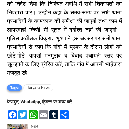
को निर्देश दिया कि निश्चित अवथि में सभी शिकायतों का
निपटारा करें। उन्होंने कहा के समय-समय पर सभी थाना
प्रभारियों के कामकाज की समीक्षा की जाएगी तथा काम में
लापरवाही किसी भी सूरत में बर्दाश्त नहीं की जाएगी।
पुलिस अधीक्षक विक्रांत भूषण ने इस अवसर पर सभी थाना
प्रभारियों से कहा कि गांवो में भ्रमण के दौरान लोगों को
छोटे-मोटे आपसी मनमुटाव व विवाद पंचायती स्तर पर
सुलझाने के लिए प्रेरित करें, ताकि गांव में आपसी भाईचारा
मजबूत रहे ।
Tags:
Haryana News
फेसबुक, WhatsApp, ट्विटर पर शेयर करें
F
T
W
E
T
S
a
w
h
m
u
h
c
i
a
a
m
a
e
t
t
i
b
r
Next