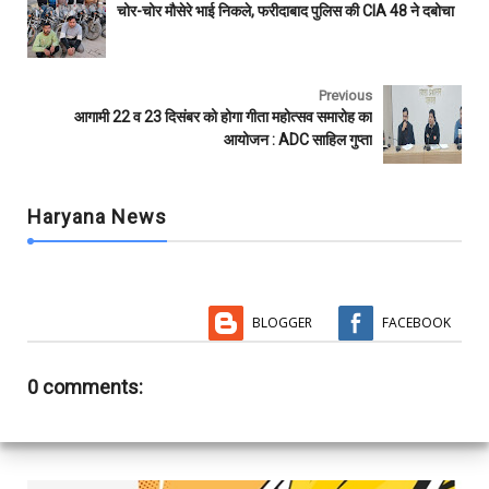
b
t
s
l
l
e
चोर-चोर मौसेरे भाई निकले, फरीदाबाद पुलिस की CIA 48 ने दबोचा
o
e
A
r
o
r
p
k
p
Previous
आगामी 22 व 23 दिसंबर को होगा गीता महोत्सव समारोह का
आयोजन : ADC साहिल गुप्ता
Haryana News
BLOGGER
FACEBOOK
0 comments: