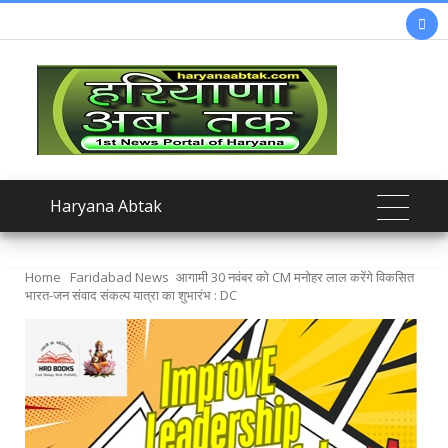

Haryana Abtak
Home
Faridabad News
आगामी 30 नवंबर को CM मनोहर लाल करेंगे विकसित
भारत-जन संवाद संकल्प यात्रा का शुभारंभ : DC