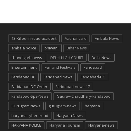
13-Killed-in-road-accident
Aadhar card
Ambala News
ambala police
bhiwani
Bihar News
chandigarh news
DELHI HIGH COURT
Delhi News
Entertainment
Fair and Festivals
Faridabad
Faridabad DC
Faridabad News
Faridabad-DC
Faridabad-DC-Order
Faridabad-news-17
Faridabad-Sps-News
Gaurav-Chaudhary-Faridabad
Gurugram News
gurugram-news
haryana
haryana cyber froud
Haryana News
HARYANA POLICE
Haryana Tourism
Haryana-news