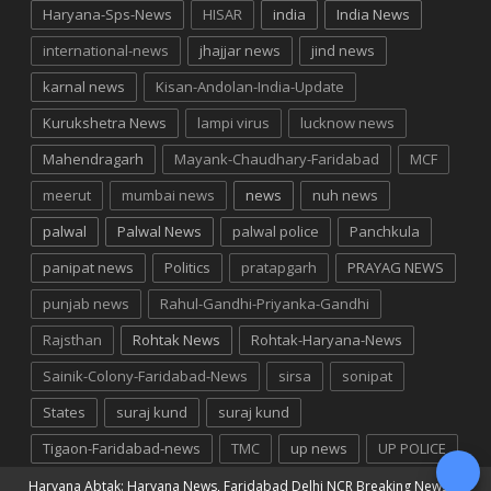
Haryana-Sps-News
HISAR
india
India News
international-news
jhajjar news
jind news
karnal news
Kisan-Andolan-India-Update
Kurukshetra News
lampi virus
lucknow news
Mahendragarh
Mayank-Chaudhary-Faridabad
MCF
meerut
mumbai news
news
nuh news
palwal
Palwal News
palwal police
Panchkula
panipat news
Politics
pratapgarh
PRAYAG NEWS
punjab news
Rahul-Gandhi-Priyanka-Gandhi
Rajsthan
Rohtak News
Rohtak-Haryana-News
Sainik-Colony-Faridabad-News
sirsa
sonipat
States
suraj kund
suraj kund
Tigaon-Faridabad-news
TMC
up news
UP POLICE
Haryana Abtak: Haryana News, Faridabad Delhi NCR Breaking News
©