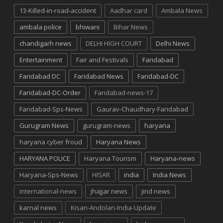
13-Killed-in-road-accident
Aadhar card
Ambala News
ambala police
bhiwani
Bihar News
chandigarh news
DELHI HIGH COURT
Delhi News
Entertainment
Fair and Festivals
Faridabad
Faridabad DC
Faridabad News
Faridabad-DC
Faridabad-DC-Order
Faridabad-news-17
Faridabad-Sps-News
Gaurav-Chaudhary-Faridabad
Gurugram News
gurugram-news
haryana
haryana cyber froud
Haryana News
HARYANA POLICE
Haryana Tourism
Haryana-news
Haryana-Sps-News
HISAR
india
India News
international-news
jhajjar news
jind news
karnal news
Kisan-Andolan-India-Update