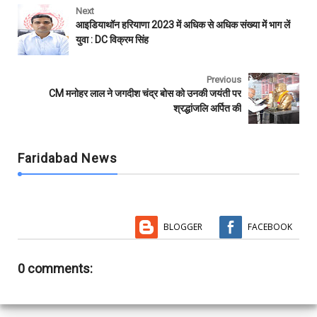
e
t
t
i
b
r
Next
b
t
s
l
l
e
आइडियाथॉन हरियाणा 2023 में अधिक से अधिक संख्या में भाग लें
o
e
A
r
युवा : DC विक्रम सिंह
o
r
p
k
p
Previous
CM मनोहर लाल ने जगदीश चंद्र बोस को उनकी जयंती पर
श्रद्धांजलि अर्पित की
Faridabad News
BLOGGER
FACEBOOK
0 comments: