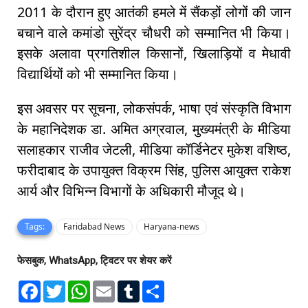
2011 के दौरान हुए आतंकी हमले में सैंकड़ों लोगों की जान
बचाने वाले कमांडो सुरेंद्र चौधरी को सम्मानित भी किया।
इसके अलावा प्रगतिशील किसानों, खिलाड़ियों व मेधावी
विद्यार्थियों को भी सम्मानित किया।
इस अवसर पर सूचना, लोकसंपर्क, भाषा एवं संस्कृति विभाग
के महानिदेशक डा. अमित अग्रवाल, मुख्यमंत्री के मीडिया
सलाहकार राजीव जेटली, मीडिया कॉर्डिनेटर मुकेश वशिष्ठ,
फरीदाबाद के उपायुक्त विक्रम सिंह, पुलिस आयुक्त राकेश
आर्य और विभिन्न विभागों के अधिकारी मौजूद थे।
Tags:
Faridabad News
Haryana-news
फेसबुक, WhatsApp, ट्विटर पर शेयर करें
F
T
W
E
T
S
a
w
h
m
u
h
c
i
a
a
m
a