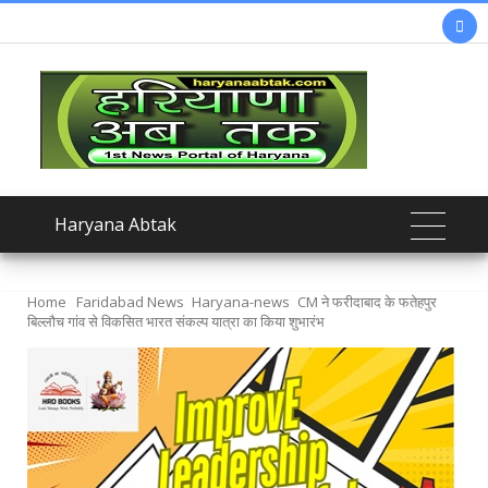

Haryana Abtak
Home
Faridabad News
Haryana-news
CM ने फरीदाबाद के फतेहपुर
बिल्लौच गांव से विकसित भारत संकल्प यात्रा का किया शुभारंभ