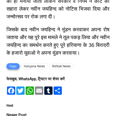
को ही मनाया जाता लेकिन सरकार व निगम ने कोर्ट का
सहारा लेकर नवीन जयहिन्द को नोटिस भिजवा दिया और
जन्मोत्सव पर रोक लगा दी।
जिसके बाद नवीन जयहिन्द ने मुंडन करवाकर अपना रोष
जताया और यह पूरे इस मामले ने तूल पकड़ लिया और नवीन
जयहिन्द का समर्थन करते हुए पूरे हरियाणा के 36 बिरादरी
के हजारो युवाओ ने अपना मुंडन करवाया।
Tags:
Haryana News
Rohtak News
फेसबुक, WhatsApp, ट्विटर पर शेयर करें
F
T
W
E
T
S
a
w
h
m
u
h
c
i
a
a
m
a
e
t
t
i
b
r
b
t
s
l
l
e
Next
o
e
A
r
o
r
p
Newer Post