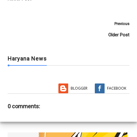
k
p
Previous
Older Post
Haryana News
BLOGGER
FACEBOOK
0 comments: