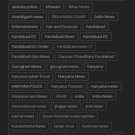
ambala police
bhiwani
Bihar News
chandigarh news
DELHI HIGH COURT
Delhi News
Entertainment
Fair and Festivals
Faridabad
Faridabad DC
Faridabad News
Faridabad-DC
Faridabad-DC-Order
Faridabad-news-17
Faridabad-Sps-News
Gaurav-Chaudhary-Faridabad
Gurugram News
gurugram-news
haryana
haryana cyber froud
Haryana News
HARYANA POLICE
Haryana Tourism
Haryana-news
Haryana-Sps-News
HISAR
india
India News
international-news
jhajjar news
jind news
karnal news
Kisan-Andolan-India-Update
Kurukshetra News
lampi virus
lucknow news