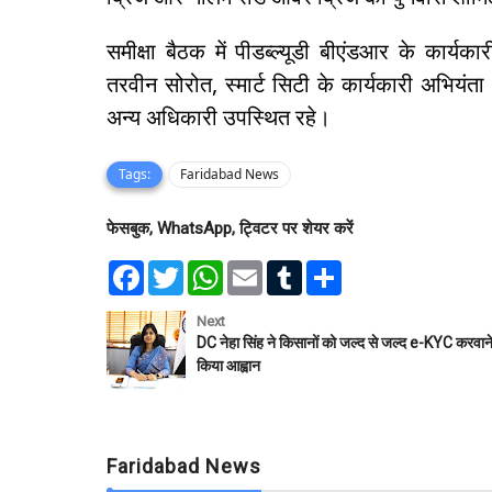
समीक्षा बैठक में पीडब्ल्यूडी बीएंडआर के कार्यक
तरवीन सोरोत, स्मार्ट सिटी के कार्यकारी अभियं
अन्य अधिकारी उपस्थित रहे।
Tags:
Faridabad News
फेसबुक, WhatsApp, ट्विटर पर शेयर करें
F
T
W
E
T
S
a
w
h
m
u
h
c
i
a
a
m
a
e
t
t
i
b
r
Next
b
t
s
l
l
e
DC नेहा सिंह ने किसानों को जल्द से जल्द e-KYC करवान
o
e
A
r
किया आह्वान
o
r
p
k
p
Faridabad News