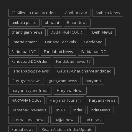
13-Killed-in-road-accident
Aadhar card
Ambala News
ambala police
bhiwani
Bihar News
chandigarh news
DELHI HIGH COURT
Delhi News
Entertainment
Fair and Festivals
Faridabad
Faridabad DC
Faridabad News
Faridabad-DC
Faridabad-DC-Order
Faridabad-news-17
Faridabad-Sps-News
Gaurav-Chaudhary-Faridabad
Gurugram News
gurugram-news
haryana
haryana cyber froud
Haryana News
HARYANA POLICE
Haryana Tourism
Haryana-news
Haryana-Sps-News
HISAR
india
India News
international-news
jhajjar news
jind news
karnal news
Kisan-Andolan-India-Update