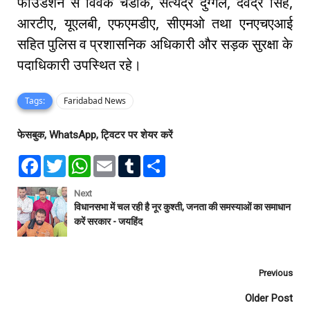
फाउंडेशन से विवेक चंडोक, सत्येंद्र दुग्गल, देवेंद्र सिंह,
आरटीए, यूएलबी, एफएमडीए, सीएमओ तथा एनएचएआई
सहित पुलिस व प्रशासनिक अधिकारी और सड़क सुरक्षा के
पदाधिकारी उपस्थित रहे।
Tags:
Faridabad News
फेसबुक, WhatsApp, ट्विटर पर शेयर करें
F
T
W
E
T
S
a
w
h
m
u
h
c
i
a
a
m
a
e
t
t
i
b
r
Next
b
t
s
l
l
e
विधानसभा में चल रही है नूर कुश्ती, जनता की समस्याओं का समाधान
o
e
A
r
करें सरकार - जयहिंद
o
r
p
k
p
Previous
Older Post