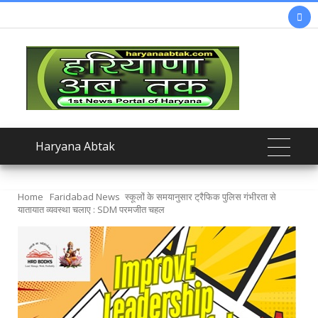

Haryana Abtak
Home
Faridabad News
स्कूलों के समयानुसार ट्रैफिक पुलिस गंभीरता से
यातायात व्यवस्था चलाए : SDM परमजीत चहल