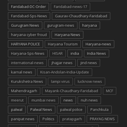
Faridabad-DC-Order
Faridabad-news-17
Faridabad-Sps-News
Gaurav-Chaudhary-Faridabad
Gurugram News
gurugram-news
haryana
haryana cyber froud
Haryana News
HARYANA POLICE
Haryana Tourism
Haryana-news
Haryana-Sps-News
HISAR
india
India News
international-news
jhajjar news
jind news
karnal news
Kisan-Andolan-India-Update
Kurukshetra News
lampi virus
lucknow news
Mahendragarh
Mayank-Chaudhary-Faridabad
MCF
meerut
mumbai news
news
nuh news
palwal
Palwal News
palwal police
Panchkula
panipat news
Politics
pratapgarh
PRAYAG NEWS