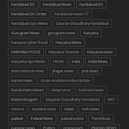
Faridabad DC
Faridabad News
Faridabad-DC
Faridabad-DC-Order
Faridabad-news-17
Faridabad-Sps-News
Gaurav-Chaudhary-Faridabad
Gurugram News
gurugram-news
haryana
haryana cyber froud
Haryana News
HARYANA POLICE
Haryana Tourism
Haryana-news
Haryana-Sps-News
HISAR
india
India News
international-news
jhajjar news
jind news
karnal news
Kisan-Andolan-India-Update
Kurukshetra News
lampi virus
lucknow news
Mahendragarh
Mayank-Chaudhary-Faridabad
MCF
meerut
mumbai news
news
nuh news
palwal
Palwal News
palwal police
Panchkula
panipat news
Politics
pratapgarh
PRAYAG NEWS