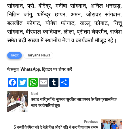
सांगवान, प्रो. वीरेंद्र, मनीषा सांगवान, अनिल धनखड़,
नितिन जांगू, धर्मेन्द्र छप्पर, अमन, जोरावर सांगवान,
बलजीत फोगाट, योगेश फोगाट, कल्लू फोगाट, नित्तू
सांगवान, वीरपाल कादियान, लीला, प्रीतम चेयरमैन, राजेश
समेत बड़ी संख्या में स्थानीय नेता व कार्यकर्ता मौजूद रहे।
Tags:
Haryana News
फेसबुक, WhatsApp, ट्विटर पर शेयर करें
F
T
W
E
T
S
a
w
h
m
u
h
c
i
a
a
m
a
e
t
t
i
b
r
Next
b
t
s
l
l
e
कावड़ यात्रियों के सुगम व सुरक्षित आवागमन के लिए प्रशासनिक
o
e
A
r
स्तर पर तैयारियां शुरू
o
r
p
k
p
Previous
5 बच्चों के पिता को दे बैठी दिल और? पति ने कर दिया काम तमाम