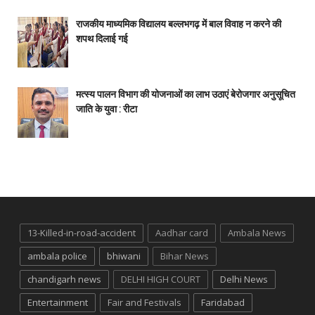
राजकीय माध्यमिक विद्यालय बल्लभगढ़ में बाल विवाह न करने की
शपथ दिलाई गई
मत्स्य पालन विभाग की योजनाओं का लाभ उठाएं बेरोजगार अनुसूचित
जाति के युवा : रीटा
13-Killed-in-road-accident
Aadhar card
Ambala News
ambala police
bhiwani
Bihar News
chandigarh news
DELHI HIGH COURT
Delhi News
Entertainment
Fair and Festivals
Faridabad