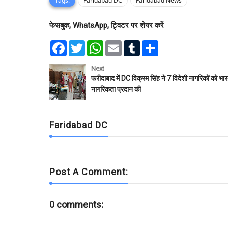
Tags:
Faridabad DC
Faridabad News
फेसबुक, WhatsApp, ट्विटर पर शेयर करें
F
T
W
E
T
S
a
w
h
m
u
h
c
i
a
a
m
a
e
t
t
i
b
r
Next
b
t
s
l
l
e
फरीदाबाद में DC विक्रम सिंह ने 7 विदेशी नागरिकों को भा
o
e
A
r
नागरिकता प्रदान की
o
r
p
k
p
Faridabad DC
Post A Comment:
0 comments: