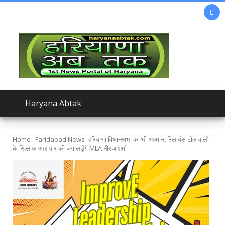

Haryana Abtak
Home
Faridabad News
हरियाणा विधानसभा का भी अपमान, रिलायंस टोल वालों
के खिलाफ आर-पार की जंग लड़ेंगे MLA नीरज शर्मा