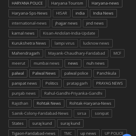
HARYANA POLICE
Haryana Tourism
Haryana-news
Haryana-Sps-News
HISAR
india
India News
international-news
jhajjar news
jind news
karnal news
Kisan-Andolan-India-Update
Kurukshetra News
lampi virus
lucknow news
Mahendragarh
Mayank-Chaudhary-Faridabad
MCF
meerut
mumbai news
news
nuh news
palwal
Palwal News
palwal police
Panchkula
panipat news
Politics
pratapgarh
PRAYAG NEWS
punjab news
Rahul-Gandhi-Priyanka-Gandhi
Rajsthan
Rohtak News
Rohtak-Haryana-News
Sainik-Colony-Faridabad-News
sirsa
sonipat
States
suraj kund
suraj kund
Tigaon-Faridabad-news
TMC
up news
UP POLICE