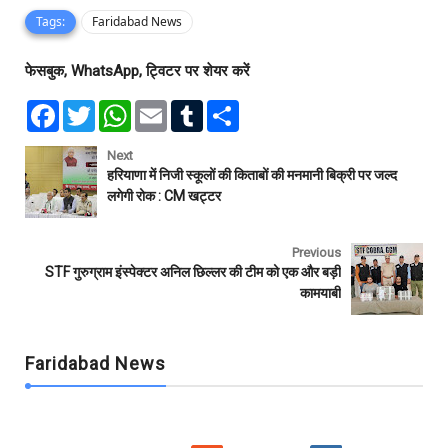
Tags:
Faridabad News
फेसबुक, WhatsApp, ट्विटर पर शेयर करें
F
T
W
E
T
S
a
w
h
m
u
h
c
i
a
a
m
a
e
t
t
i
b
r
Next
b
t
s
l
l
e
हरियाणा में निजी स्कूलों की किताबों की मनमानी बिक्री पर जल्द
o
e
A
r
लगेगी रोक : CM खट्टर
o
r
p
k
p
Previous
STF गुरुग्राम इंस्पेक्टर अनिल छिल्लर की टीम को एक और बड़ी
कामयाबी
Faridabad News