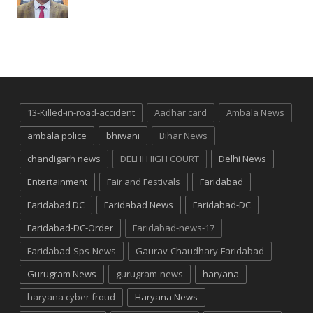
13-Killed-in-road-accident
Aadhar card
Ambala News
ambala police
bhiwani
Bihar News
chandigarh news
DELHI HIGH COURT
Delhi News
Entertainment
Fair and Festivals
Faridabad
Faridabad DC
Faridabad News
Faridabad-DC
Faridabad-DC-Order
Faridabad-news-17
Faridabad-Sps-News
Gaurav-Chaudhary-Faridabad
Gurugram News
gurugram-news
haryana
haryana cyber froud
Haryana News