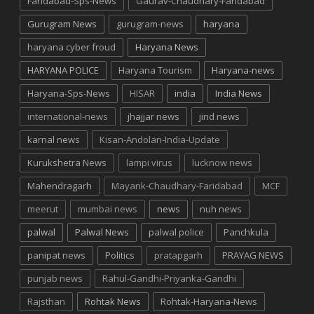
Faridabad-Sps-News
Gaurav-Chaudhary-Faridabad
Gurugram News
gurugram-news
haryana
haryana cyber froud
Haryana News
HARYANA POLICE
Haryana Tourism
Haryana-news
Haryana-Sps-News
HISAR
india
India News
international-news
jhajjar news
jind news
karnal news
Kisan-Andolan-India-Update
Kurukshetra News
lampi virus
lucknow news
Mahendragarh
Mayank-Chaudhary-Faridabad
MCF
meerut
mumbai news
news
nuh news
palwal
Palwal News
palwal police
Panchkula
panipat news
Politics
pratapgarh
PRAYAG NEWS
punjab news
Rahul-Gandhi-Priyanka-Gandhi
Rajsthan
Rohtak News
Rohtak-Haryana-News