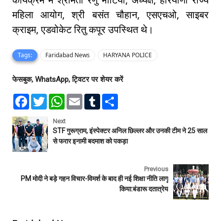
महिला आयोग, श्री बसंत चौहान, एसएचओ, साइबर
क्राइम, एडवोकेट रितु कपूर उपस्थित थे।
Tags:
Faridabad News
HARYANA POLICE
फेसबुक, WhatsApp, ट्विटर पर शेयर करें
F
T
W
E
T
S
a
w
h
m
u
h
c
i
a
a
m
a
e
t
t
i
b
r
Next
b
t
s
l
l
e
STF गुरूग्राम, इंस्पेक्टर अनिल छिल्लर और उनकी टीम ने 25 साल
o
e
A
r
से फरार इनामी बदमाश को पकड़ा
o
r
p
k
p
Previous
PM मोदी ने बड़े गहन विचार-विमर्श के बाद ही नई शिक्षा नीति लागू
किया:बंडारू दतात्रेय