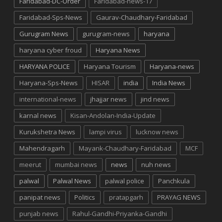
Faridabad-DC-Order
Faridabad-news-17
Faridabad-Sps-News
Gaurav-Chaudhary-Faridabad
Gurugram News
gurugram-news
haryana
haryana cyber froud
Haryana News
HARYANA POLICE
Haryana Tourism
Haryana-news
Haryana-Sps-News
HISAR
india
India News
international-news
jhajjar news
jind news
karnal news
Kisan-Andolan-India-Update
Kurukshetra News
lampi virus
lucknow news
Mahendragarh
Mayank-Chaudhary-Faridabad
MCF
meerut
mumbai news
news
nuh news
palwal
Palwal News
palwal police
Panchkula
panipat news
Politics
pratapgarh
PRAYAG NEWS
punjab news
Rahul-Gandhi-Priyanka-Gandhi