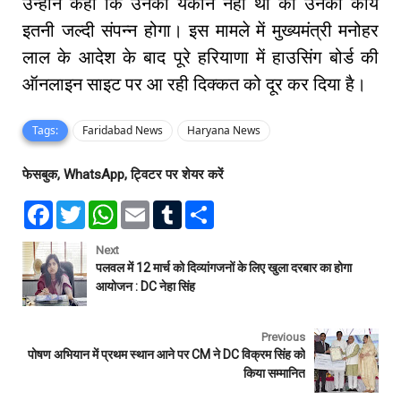
उन्होंने कहा कि उनको यकीन नही था की उनका कार्य
इतनी जल्दी संपन्न होगा। इस मामले में मुख्यमंत्री मनोहर
लाल के आदेश के बाद पूरे हरियाणा में हाउसिंग बोर्ड की
ऑनलाइन साइट पर आ रही दिक्कत को दूर कर दिया है।
Tags:
Faridabad News
Haryana News
फेसबुक, WhatsApp, ट्विटर पर शेयर करें
F
T
W
E
T
S
a
w
h
m
u
h
c
i
a
a
m
a
e
t
t
i
b
r
Next
b
t
s
l
l
e
पलवल में 12 मार्च को दिव्यांगजनों के लिए खुला दरबार का होगा
o
e
A
r
आयोजन : DC नेहा सिंह
o
r
p
k
p
Previous
पोषण अभियान में प्रथम स्थान आने पर CM ने DC विक्रम सिंह को
किया सम्मानित