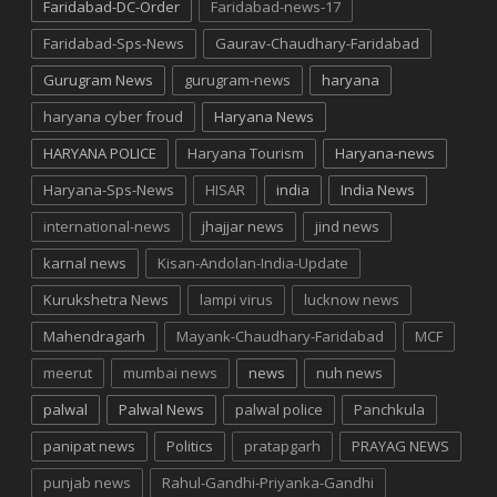
Faridabad-DC-Order
Faridabad-news-17
Faridabad-Sps-News
Gaurav-Chaudhary-Faridabad
Gurugram News
gurugram-news
haryana
haryana cyber froud
Haryana News
HARYANA POLICE
Haryana Tourism
Haryana-news
Haryana-Sps-News
HISAR
india
India News
international-news
jhajjar news
jind news
karnal news
Kisan-Andolan-India-Update
Kurukshetra News
lampi virus
lucknow news
Mahendragarh
Mayank-Chaudhary-Faridabad
MCF
meerut
mumbai news
news
nuh news
palwal
Palwal News
palwal police
Panchkula
panipat news
Politics
pratapgarh
PRAYAG NEWS
punjab news
Rahul-Gandhi-Priyanka-Gandhi