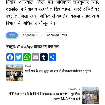
नितीश अग्रवाल, जिला वन अधिकारी राजकुमार सिंह,
एसडीएम फरीदाबाद परमजीत सिंह चहल, आरटीए जितेन्द्र
गहलोत, जिला खनन अधिकारी कमलेश बिड़ला सहित अन्य
विभागों के अधिकारी मौजूद थे।
Tags:
Faridabad DC
Faridabad News
फेसबुक, WhatsApp, ट्विटर पर शेयर करें
F
T
W
E
T
S
a
w
h
m
u
h
c
i
a
a
m
a
e
t
t
i
b
r
Next
b
t
s
l
l
e
पाली गांव के पास कूड़ा घर बना तो होगा बड़ा आंदोलन- भड़ाना
o
e
A
r
o
r
p
k
p
Previous
NIT विधानसभा के सै-56 में 6 करोड रू लागत से बनेगा समुदायिक
भवन- MLA नीरज शर्मा