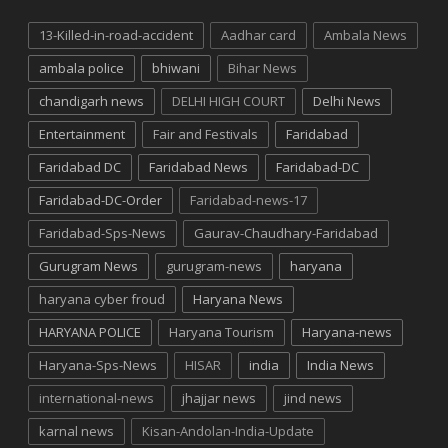
13-Killed-in-road-accident
Aadhar card
Ambala News
ambala police
bhiwani
Bihar News
chandigarh news
DELHI HIGH COURT
Delhi News
Entertainment
Fair and Festivals
Faridabad
Faridabad DC
Faridabad News
Faridabad-DC
Faridabad-DC-Order
Faridabad-news-17
Faridabad-Sps-News
Gaurav-Chaudhary-Faridabad
Gurugram News
gurugram-news
haryana
haryana cyber froud
Haryana News
HARYANA POLICE
Haryana Tourism
Haryana-news
Haryana-Sps-News
HISAR
india
India News
international-news
jhajjar news
jind news
karnal news
Kisan-Andolan-India-Update