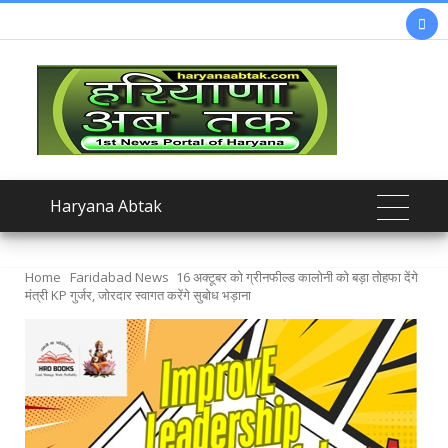

Haryana Abtak
Home
Faridabad News
16 अक्टूबर को ग्रीनफील्ड कालोनी को बड़ा तोहफा देंगे
मंत्री KP गुर्जर, जोरदार स्वागत करेंगे सुबोध भड़ाना