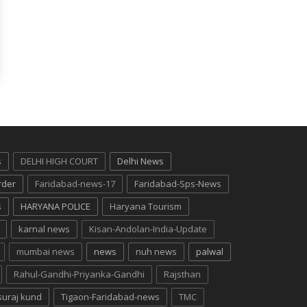
s
DELHI HIGH COURT
Delhi News
rder
Faridabad-news-17
Faridabad-Sps-News
s
HARYANA POLICE
Haryana Tourism
karnal news
Kisan-Andolan-India-Update
mumbai news
news
nuh news
palwal
Rahul-Gandhi-Priyanka-Gandhi
Rajsthan
suraj kund
Tigaon-Faridabad-news
TMC