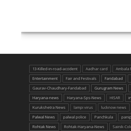
13-Killed-in-road-accident
Aadhar card
Ambala
Entertainment
Fair and Festivals
Faridabad
Gaurav-Chaudhary-Faridabad
Gurugram News
Haryana-news
Haryana-Sps-News
HISAR
i
Kurukshetra News
lampi virus
lucknow news
Palwal News
palwal police
Panchkula
pani
Rohtak News
Rohtak-Haryana-News
Sainik-Co