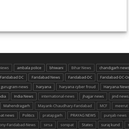
 News
ambala police
bhiwani
Bihar News
chandigarh new
Faridabad DC
Faridabad News
Faridabad-DC
Faridabad-DC-O
gurugram-news
haryana
haryana cyber froud
Haryana New
ndia
India News
international-news
jhajjar news
jind news
Mahendragarh
Mayank-Chaudhary-Faridabad
MCF
meerut
pat news
Politics
pratapgarh
PRAYAG NEWS
punjab news
lony-Faridabad-News
sirsa
sonipat
States
suraj kund