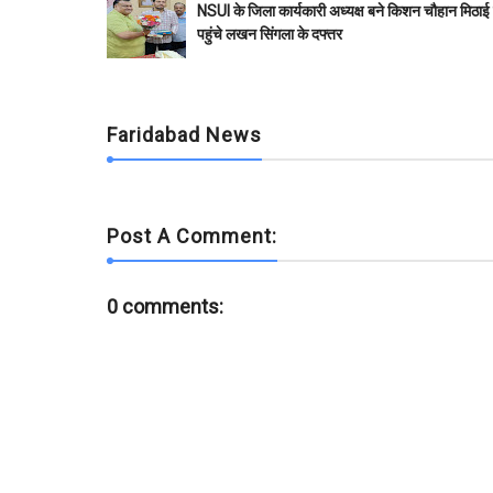
b
t
s
l
l
e
NSUI के जिला कार्यकारी अध्यक्ष बने किशन चौहान मिठाई
o
e
A
r
पहुंचे लखन सिंगला के दफ्तर
o
r
p
k
p
Faridabad News
Post A Comment:
0 comments: