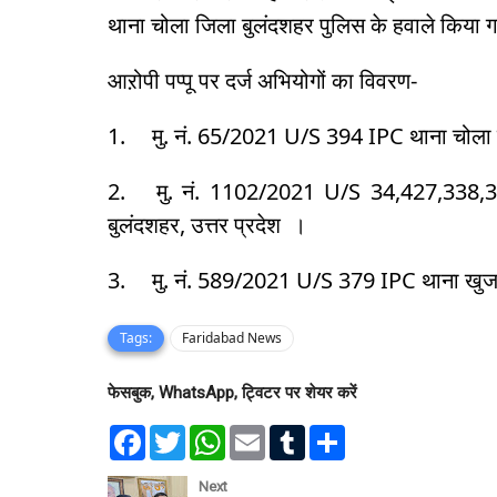
थाना चोला जिला बुलंदशहर पुलिस के हवाले किया
आऱोपी पप्पू पर दर्ज अभियोगों का विवरण-
1.
मु. नं. 65/2021 U/S 394 IPC थाना चोला ज
2.
मु. नं. 1102/2021 U/S 34,427,338,3
बुलंदशहर, उत्तर प्रदेश ।
3.
मु. नं. 589/2021 U/S 379 IPC थाना खुर्जा
Tags:
Faridabad News
फेसबुक, WhatsApp, ट्विटर पर शेयर करें
F
T
W
E
T
S
a
w
h
m
u
h
c
i
a
a
m
a
e
t
t
i
b
r
Next