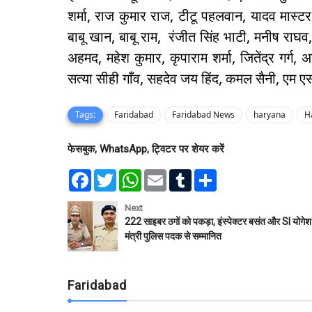
शर्मा, राज कुमार राज, टीटू पहलवान, यादव मास
बाबू खान, बाबू राम, रंजीत सिंह भाटी, मनीष रा
अहमद, महेश कुमार, कृपाराम शर्मा, जितेंद्र गर
सत्या सीही गाँव, सहदेव जय हिंद, कमल सैनी, एम एस
Tags:
Faridabad
Faridabad News
haryana
H
फेसबुक, WhatsApp, ट्विटर पर शेयर करें
F
T
W
E
T
S
a
w
h
m
u
h
c
i
a
a
m
a
e
t
t
i
b
r
Next
b
t
s
l
l
e
222 साइबर ठगों को पकड़ा, इंस्पेक्टर बसंत और SI योगेश
o
e
A
r
मंत्री पुलिस पदक से सम्मानित
o
r
p
k
p
Faridabad