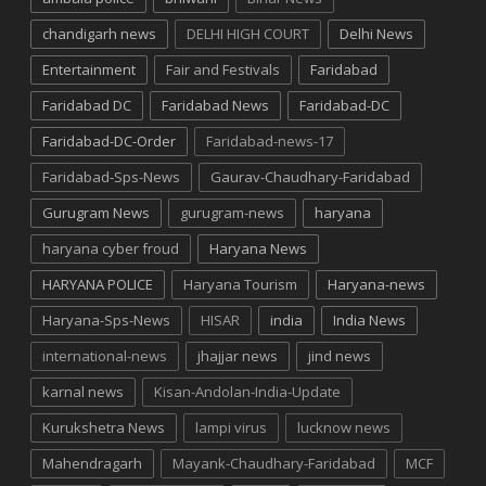
chandigarh news
DELHI HIGH COURT
Delhi News
Entertainment
Fair and Festivals
Faridabad
Faridabad DC
Faridabad News
Faridabad-DC
Faridabad-DC-Order
Faridabad-news-17
Faridabad-Sps-News
Gaurav-Chaudhary-Faridabad
Gurugram News
gurugram-news
haryana
haryana cyber froud
Haryana News
HARYANA POLICE
Haryana Tourism
Haryana-news
Haryana-Sps-News
HISAR
india
India News
international-news
jhajjar news
jind news
karnal news
Kisan-Andolan-India-Update
Kurukshetra News
lampi virus
lucknow news
Mahendragarh
Mayank-Chaudhary-Faridabad
MCF