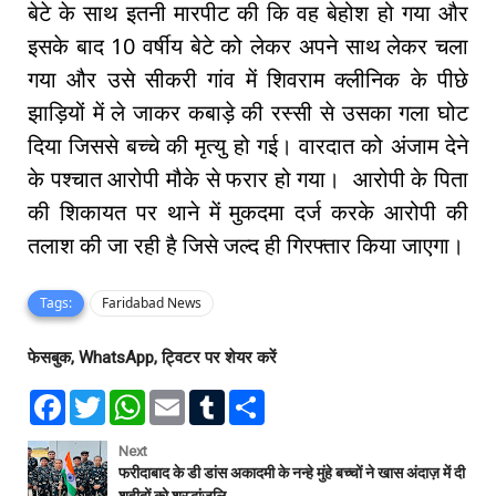
बेटे के साथ इतनी मारपीट की कि वह बेहोश हो गया और
इसके बाद 10 वर्षीय बेटे को लेकर अपने साथ लेकर चला
गया और उसे सीकरी गांव में शिवराम क्लीनिक के पीछे
झाड़ियों में ले जाकर कबाड़े की रस्सी से उसका गला घोट
दिया जिससे बच्चे की मृत्यु हो गई। वारदात को अंजाम देने
के पश्चात आरोपी मौके से फरार हो गया। आरोपी के पिता
की शिकायत पर थाने में मुकदमा दर्ज करके आरोपी की
तलाश की जा रही है जिसे जल्द ही गिरफ्तार किया जाएगा।
Tags:
Faridabad News
फेसबुक, WhatsApp, ट्विटर पर शेयर करें
F
T
W
E
T
S
a
w
h
m
u
h
c
i
a
a
m
a
e
t
t
i
b
r
Next
b
t
s
l
l
e
फरीदाबाद के डी डांस अकादमी के नन्हे मुंहे बच्चों ने खास अंदाज़ में दी
o
e
A
r