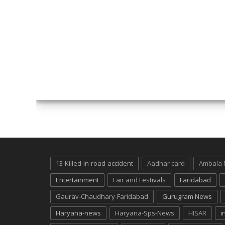
13-Killed-in-road-accident
Aadhar card
Ambala
Entertainment
Fair and Festivals
Faridabad
Gaurav-Chaudhary-Faridabad
Gurugram News
Haryana-news
Haryana-Sps-News
HISAR
i