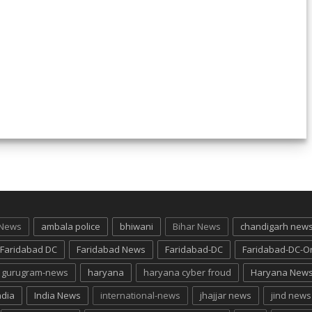
 News
ambala police
bhiwani
Bihar News
chandigarh new
Faridabad DC
Faridabad News
Faridabad-DC
Faridabad-DC-O
gurugram-news
haryana
haryana cyber froud
Haryana New
ndia
India News
international-news
jhajjar news
jind news