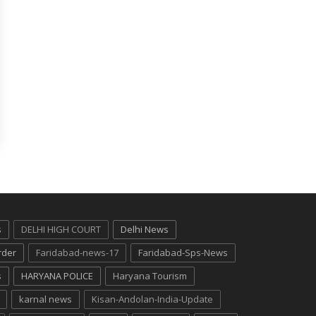
s
DELHI HIGH COURT
Delhi News
rder
Faridabad-news-17
Faridabad-Sps-News
s
HARYANA POLICE
Haryana Tourism
karnal news
Kisan-Andolan-India-Update