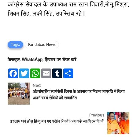
कांग्रेस सेवादल के उपाध्यक्ष राम रतन तिवारी,मोनू मिश्रा,
शिवम सिंह, लकी सिंह, उपस्तिथ रहे l
Tags:
Faridabad News
फेसबुक, WhatsApp, ट्विटर पर शेयर करें
F
T
W
E
T
S
a
w
h
m
u
h
c
i
a
a
m
a
e
t
t
i
b
r
Next
b
t
s
l
l
e
अंतर्राष्ट्रीय स्वयंसेवी दिवस के अवसर पर मिशन जाग्रति ने किया
o
e
A
r
अपने स्वयं सेवियों को सम्मानित
o
r
p
k
p
Previous
इस्लाम धर्म छोड़ हिन्दू बन गए वसीम रिजवी अब कहे जाएंगे त्यागी जी