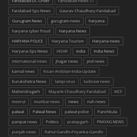
Faridabad-DC-Order
Faridabad-news-17
Faridabad-Sps-News
Gaurav-Chaudhary-Faridabad
Gurugram News
gurugram-news
haryana
haryana cyber froud
Haryana News
HARYANA POLICE
Haryana Tourism
Haryana-news
Haryana-Sps-News
HISAR
india
India News
international-news
jhajjar news
jind news
karnal news
Kisan-Andolan-India-Update
Kurukshetra News
lampi virus
lucknow news
Mahendragarh
Mayank-Chaudhary-Faridabad
MCF
meerut
mumbai news
news
nuh news
palwal
Palwal News
palwal police
Panchkula
panipat news
Politics
pratapgarh
PRAYAG NEWS
punjab news
Rahul-Gandhi-Priyanka-Gandhi