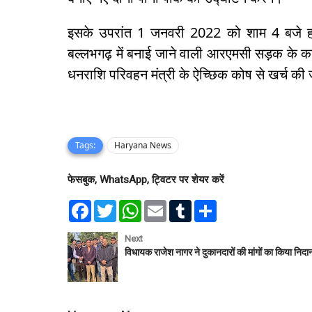
इसके उपरांत 1 जनवरी 2022 को शाम 4 बजे हरिय
बल्लभगढ़ में बनाई जाने वाली आरएमसी सड़क के का
धनराशि परिवहन मंत्री के ऐच्छिक कोष से खर्च की 
Tags:
Haryana News
फेसबुक, WhatsApp, ट्विटर पर शेयर करें
F
T
W
E
T
S
a
w
h
m
u
h
c
i
a
a
m
a
e
t
t
i
b
r
Next
b
t
s
l
l
e
विधायक राजेश नागर ने दुकानदारों की मांगों का किया निदा
o
e
A
r
o
r
p
k
p