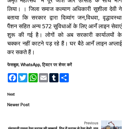
अमृत महोत्सव" में पूरे जोश और उत्साह के साथ भाग
लिया। । जिला समाज कल्याण अधिकारी सुशीला देवी ने
बताया कि सरकार द्वारा दिव्यांग जन,विधवा, वृद्धावस्था
पैंशन सहित अन्य 572 सुविधाओं के लिए आनँ लाइन सेवाएं
शुरू की गई है। लोगों को अब सरकारी कार्यालयों के
चक्कर नहीं काटने पड़ रहे हैं। घर बैठे आनँ लाइन अप्लाई
कर सकते हैं।
फेसबुक, WhatsApp, ट्विटर पर शेयर करें
F
T
W
E
T
S
a
w
h
m
u
h
c
i
a
a
m
a
e
t
t
i
b
r
b
t
s
l
l
e
Next
o
e
A
r
o
r
p
Newer Post
k
p
Previous
मंझावली यमुना रेता स्टाक की सच्चाई, दिन में स्टाक से रेता बेचो, रात