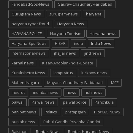
Faridabad-Sps-News
Gaurav-Chaudhary-Faridabad
Gurugram News
gurugram-news
haryana
haryana cyber froud
Haryana News
HARYANA POLICE
Haryana Tourism
Haryana-news
Haryana-Sps-News
HISAR
india
India News
international-news
jhajjar news
jind news
karnal news
Kisan-Andolan-India-Update
Kurukshetra News
lampi virus
lucknow news
Mahendragarh
Mayank-Chaudhary-Faridabad
MCF
meerut
mumbai news
news
nuh news
palwal
Palwal News
palwal police
Panchkula
panipat news
Politics
pratapgarh
PRAYAG NEWS
punjab news
Rahul-Gandhi-Priyanka-Gandhi
Rajsthan
Rohtak News
Rohtak-Haryana-News