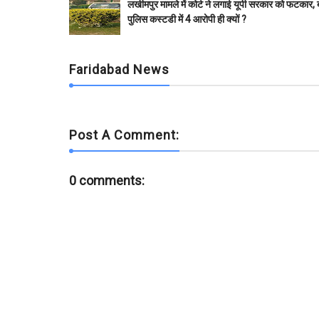
b
t
s
l
l
e
लखीमपुर मामले में कोर्ट ने लगाई यूपी सरकार को फटकार, 
o
e
A
r
पुलिस कस्टडी में 4 आरोपी ही क्यों ?
o
r
p
k
p
Faridabad News
Post A Comment:
0 comments: