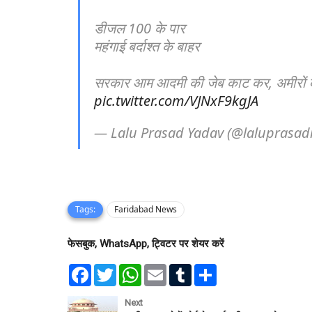
डीजल 100 के पार
महंगाई बर्दाश्त के बाहर
सरकार आम आदमी की जेब काट कर, अमीरों क
pic.twitter.com/VJNxF9kgJA
— Lalu Prasad Yadav (@laluprasad
Tags:
Faridabad News
फेसबुक, WhatsApp, ट्विटर पर शेयर करें
F
T
W
E
T
S
a
w
h
m
u
h
c
i
a
a
m
a
e
t
t
i
b
r
Next