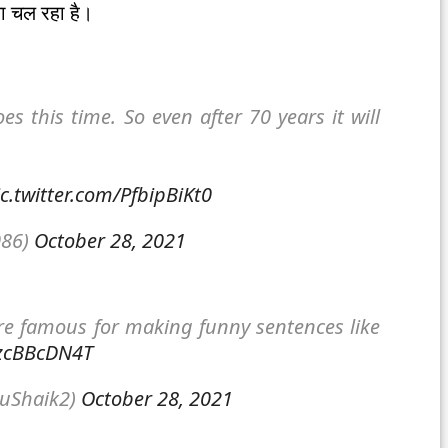
या चल रहा है।
s this time. So even after 70 years it will
ic.twitter.com/PfbipBiKt0
086)
October 28, 2021
e famous for making funny sentences like
hzcBBcDN4T
uShaik2)
October 28, 2021