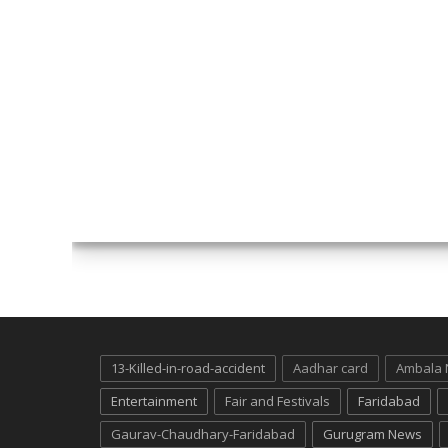
13-Killed-in-road-accident
Aadhar card
Ambala
Entertainment
Fair and Festivals
Faridabad
Gaurav-Chaudhary-Faridabad
Gurugram News