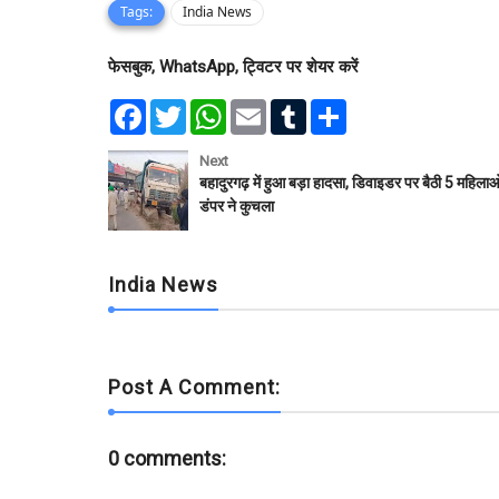
Tags:
India News
फेसबुक, WhatsApp, ट्विटर पर शेयर करें
F
T
W
E
T
S
a
w
h
m
u
h
c
i
a
a
m
a
e
t
t
i
b
r
Next
b
t
s
l
l
e
बहादुरगढ़ में हुआ बड़ा हादसा, डिवाइडर पर बैठी 5 महिलाओ
o
e
A
r
डंपर ने कुचला
o
r
p
k
p
India News
Post A Comment:
0 comments: