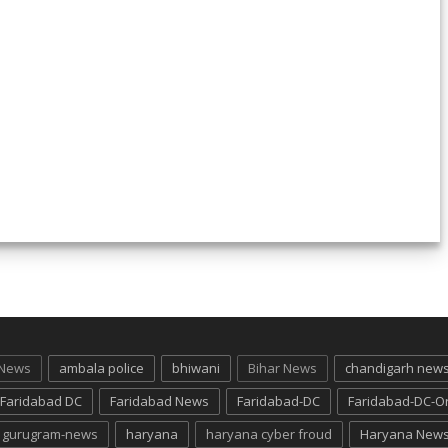
 News
ambala police
bhiwani
Bihar News
chandigarh new
Faridabad DC
Faridabad News
Faridabad-DC
Faridabad-DC-O
gurugram-news
haryana
haryana cyber froud
Haryana New