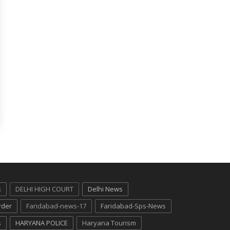
s
DELHI HIGH COURT
Delhi News
rder
Faridabad-news-17
Faridabad-Sps-News
s
HARYANA POLICE
Haryana Tourism