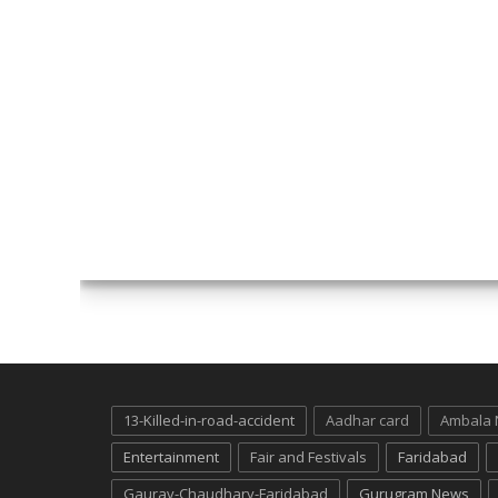
13-Killed-in-road-accident
Aadhar card
Ambala
Entertainment
Fair and Festivals
Faridabad
Gaurav-Chaudhary-Faridabad
Gurugram News