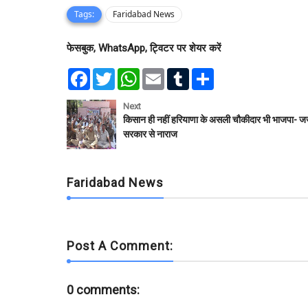
Tags:
Faridabad News
फेसबुक, WhatsApp, ट्विटर पर शेयर करें
F
T
W
E
T
S
a
w
h
m
u
h
c
i
a
a
m
a
e
t
t
i
b
r
Next
b
t
s
l
l
e
किसान ही नहीं हरियाणा के असली चौकीदार भी भाजपा- 
o
e
A
r
सरकार से नाराज
o
r
p
k
p
Faridabad News
Post A Comment:
0 comments: