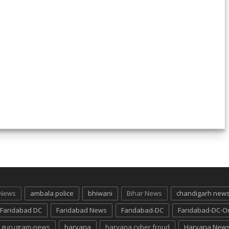
 News
ambala police
bhiwani
Bihar News
chandigarh new
Faridabad DC
Faridabad News
Faridabad-DC
Faridabad-DC-O
gurugram-news
haryana
haryana cyber froud
Haryana New