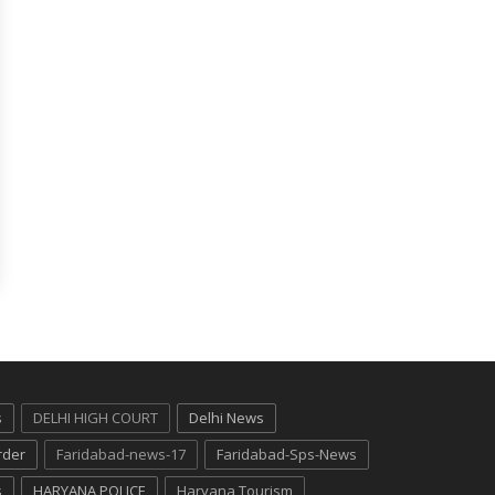
s
DELHI HIGH COURT
Delhi News
rder
Faridabad-news-17
Faridabad-Sps-News
s
HARYANA POLICE
Haryana Tourism