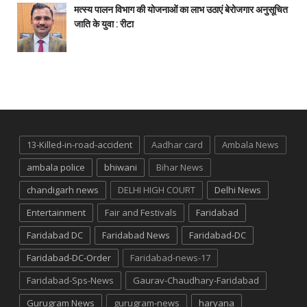
मत्स्य पालन विभाग की योजनाओं का लाभ उठाएं बेरोजगार अनुसूचित
जाति के युवा : रीटा
13-Killed-in-road-accident
Aadhar card
Ambala News
ambala police
bhiwani
Bihar News
chandigarh news
DELHI HIGH COURT
Delhi News
Entertainment
Fair and Festivals
Faridabad
Faridabad DC
Faridabad News
Faridabad-DC
Faridabad-DC-Order
Faridabad-news-17
Faridabad-Sps-News
Gaurav-Chaudhary-Faridabad
Gurugram News
gurugram-news
haryana