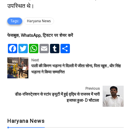
उपस्थित थे।
Tags:
Haryana News
फेसबुक, WhatsApp, ट्विटर पर शेयर करें
F
T
W
E
T
S
a
w
h
m
u
h
c
i
a
a
m
a
e
t
t
i
b
r
Next
b
t
s
l
l
e
पाली की किरण भड़ाना ने दिल्ली में जीता सोना, पिता खुश , धीर सिंह
o
e
A
r
भड़ाना ने किया सम्मानित
o
r
p
k
p
Previous
डीड-रजिस्टे्रशन से स्टांप ड्यूटी में हुई वृद्घि से राजस्व में भारी
इजाफा हुआ- D चौटाला
Haryana News