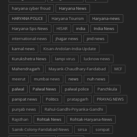
haryana cyber froud
Haryana News
HARYANA POLICE
Haryana Tourism
Haryana-news
Haryana-Sps-News
HISAR
india
India News
international-news
jhajjar news
jind news
karnal news
Kisan-Andolan-India-Update
Kurukshetra News
lampi virus
lucknow news
Mahendragarh
Mayank-Chaudhary-Faridabad
MCF
meerut
mumbai news
news
nuh news
palwal
Palwal News
palwal police
Panchkula
panipat news
Politics
pratapgarh
PRAYAG NEWS
punjab news
Rahul-Gandhi-Priyanka-Gandhi
Rajsthan
Rohtak News
Rohtak-Haryana-News
Sainik-Colony-Faridabad-News
sirsa
sonipat