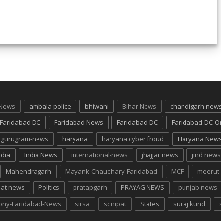
 News
ambala police
bhiwani
Bihar News
chandigarh new
Faridabad DC
Faridabad News
Faridabad-DC
Faridabad-DC-O
gurugram-news
haryana
haryana cyber froud
Haryana New
ndia
India News
international-news
jhajjar news
jind news
Mahendragarh
Mayank-Chaudhary-Faridabad
MCF
meerut
pat news
Politics
pratapgarh
PRAYAG NEWS
punjab news
lony-Faridabad-News
sirsa
sonipat
States
suraj kund