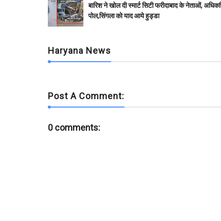
b
t
s
l
l
e
बारिश ने खोल दी स्मार्ट सिटी फरीदाबाद के नेताओं, अधिकर
o
e
A
r
पोल,सिंगला को याद आये हुड्डा
o
r
p
k
p
Haryana News
Post A Comment:
0 comments: