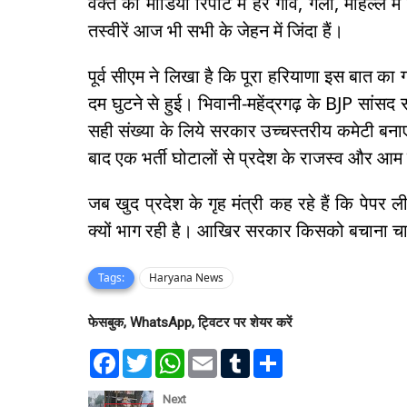
वक्त की मीडिया रिपोर्ट में हर गांव, गली, मोहल्ले 
तस्वीरें आज भी सभी के जेहन में जिंदा हैं।
पूर्व सीएम ने लिखा है कि पूरा हरियाणा इस बात क
दम घुटने से हुई। भिवानी-महेंद्रगढ़ के BJP सांसद
सही संख्या के लिये सरकार उच्चस्तरीय कमेटी बन
बाद एक भर्ती घोटालों से प्रदेश के राजस्व और आम
जब खुद प्रदेश के गृह मंत्री कह रहे हैं कि पेप
क्यों भाग रही है। आखिर सरकार किसको बचाना च
Tags:
Haryana News
फेसबुक, WhatsApp, ट्विटर पर शेयर करें
F
T
W
E
T
S
a
w
h
m
u
h
c
i
a
a
m
a
e
t
t
i
b
r
Next