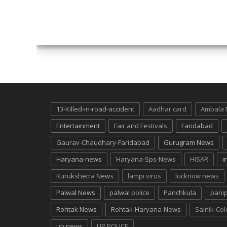
13-Killed-in-road-accident
Aadhar card
Ambala
Entertainment
Fair and Festivals
Faridabad
Gaurav-Chaudhary-Faridabad
Gurugram News
Haryana-news
Haryana-Sps-News
HISAR
i
Kurukshetra News
lampi virus
lucknow news
Palwal News
palwal police
Panchkula
pani
Rohtak News
Rohtak-Haryana-News
Sainik-Co
up news
UP POLICE