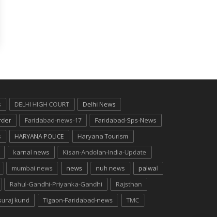
s
DELHI HIGH COURT
Delhi News
rder
Faridabad-news-17
Faridabad-Sps-News
s
HARYANA POLICE
Haryana Tourism
karnal news
Kisan-Andolan-India-Update
mumbai news
news
nuh news
palwal
Rahul-Gandhi-Priyanka-Gandhi
Rajsthan
suraj kund
Tigaon-Faridabad-news
TMC