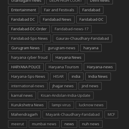
chandigarh news
DELHI HIGH COURT
Delhi News
Entertainment
Fair and Festivals
Faridabad
Faridabad DC
Faridabad News
Faridabad-DC
Faridabad-DC-Order
Faridabad-news-17
Faridabad-Sps-News
Gaurav-Chaudhary-Faridabad
Gurugram News
gurugram-news
haryana
haryana cyber froud
Haryana News
HARYANA POLICE
Haryana Tourism
Haryana-news
Haryana-Sps-News
HISAR
india
India News
international-news
jhajjar news
jind news
karnal news
Kisan-Andolan-India-Update
Kurukshetra News
lampi virus
lucknow news
Mahendragarh
Mayank-Chaudhary-Faridabad
MCF
meerut
mumbai news
news
nuh news