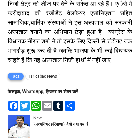
निजी क्षेत्र को लीज पर देने के संकेत आ रहे हैं। एेसे में
फरीदाबाद की रेजीडेंट वेलफेयर एसोसिएशन सहित
सामाजिक,धार्मिक संस्थाओं ने इस अस्पताल को सरकारी
अस्पताल बनाने का अभियान छेड़ा हुआ है। कांग्रेस के
विधायक नीरज शर्मा ने तो इसके लिए दिल्ली से चंडीगढ़ तक
भागदौड़ शुरू कर दी है जबकि भाजपा के भी कई विधायक
चाहते हैं कि यह अस्पताल निजी हाथों में नहीं जाए।
Tags:
Faridabad News
फेसबुक, WhatsApp, ट्विटर पर शेयर करें
F
T
W
E
T
S
a
w
h
m
u
h
c
i
a
a
m
a
e
t
t
i
b
r
Next
b
t
s
l
l
e
‘आत्मनिर्भर हरियाणा’- देखे नया क्या है
o
e
A
r
o
r
p
k
p