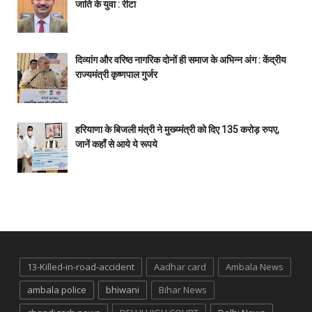
जाति के युवा : रीटा
दिव्यांग और वरिष्ठ नागरिक दोनों ही समाज के अभिन्न अंग : केंद्रीय
राज्यमंत्री कृष्णपाल गुर्जर
हरियाणा के बिजली मंत्री ने मुख्य्मंत्री को दिए 135 करोड़ रुपए,
जानें कहाँ से आये ये रूपये
13-Killed-in-road-accident
Aadhar card
Ambala News
ambala police
bhiwani
Bihar News