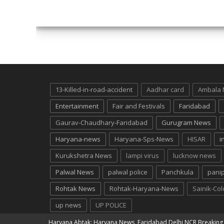
13-Killed-in-road-accident
Aadhar card
Ambala
Entertainment
Fair and Festivals
Faridabad
Gaurav-Chaudhary-Faridabad
Gurugram News
Haryana-news
Haryana-Sps-News
HISAR
i
Kurukshetra News
lampi virus
lucknow news
Palwal News
palwal police
Panchkula
pani
Rohtak News
Rohtak-Haryana-News
Sainik-Co
up news
UP POLICE
Haryana Abtak: Haryana News, Faridabad Delhi NCR Breakin