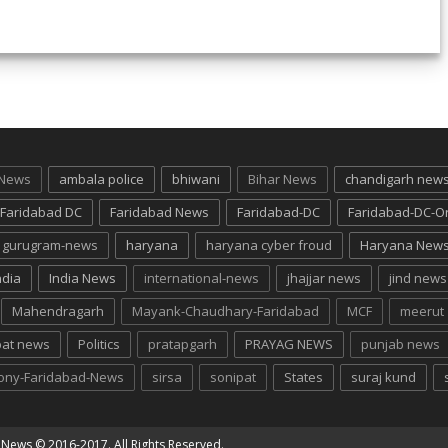
 News
ambala police
bhiwani
Bihar News
chandigarh new
Faridabad DC
Faridabad News
Faridabad-DC
Faridabad-DC-O
gurugram-news
haryana
haryana cyber froud
Haryana New
ndia
India News
international-news
jhajjar news
jind news
Mahendragarh
Mayank-Chaudhary-Faridabad
MCF
meerut
pat news
Politics
pratapgarh
PRAYAG NEWS
punjab news
lony-Faridabad-News
sirsa
sonipat
States
suraj kund
g News
© 2016-2017. All Rights Reserved.