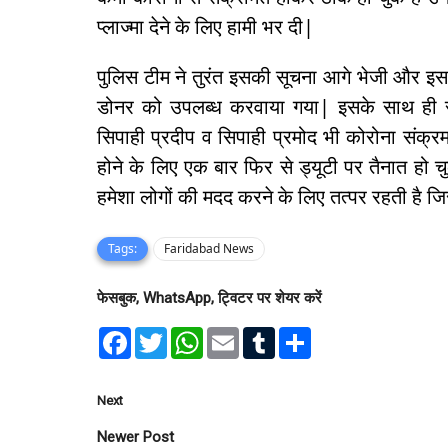
प्लाज्मा देने के लिए हामी भर दी|
पुलिस टीम ने तुरंत इसकी सूचना आगे भेजी और इस प
डोनर को उपलब्ध करवाया गया| इसके साथ ही सूर
सिपाही प्रदीप व सिपाही प्रमोद भी कोरोना संक्रमण 
होने के लिए एक बार फिर से ड्यूटी पर तैनात हो 
हमेशा लोगों की मदद करने के लिए तत्पर रहती है जिसक
Tags:
Faridabad News
फेसबुक, WhatsApp, ट्विटर पर शेयर करें
F
T
W
E
T
S
a
w
h
m
u
h
c
i
a
a
m
a
e
t
t
i
b
r
b
t
s
l
l
e
Next
o
e
A
r
o
r
p
Newer Post
k
p