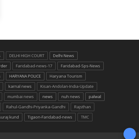
s
DELHI HIGH COURT
Delhi News
rder
Faridabad-news-17
Faridabad-Sps-News
s
HARYANA POLICE
Haryana Tourism
karnal news
Kisan-Andolan-India-Update
mumbai news
news
nuh news
palwal
Rahul-Gandhi-Priyanka-Gandhi
Rajsthan
suraj kund
Tigaon-Faridabad-news
TMC