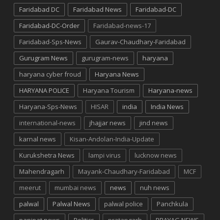
Faridabad DC
Faridabad News
Faridabad-DC
Faridabad-DC-Order
Faridabad-news-17
Faridabad-Sps-News
Gaurav-Chaudhary-Faridabad
Gurugram News
gurugram-news
haryana
haryana cyber froud
Haryana News
HARYANA POLICE
Haryana Tourism
Haryana-news
Haryana-Sps-News
HISAR
india
India News
international-news
jhajjar news
jind news
karnal news
Kisan-Andolan-India-Update
Kurukshetra News
lampi virus
lucknow news
Mahendragarh
Mayank-Chaudhary-Faridabad
MCF
meerut
mumbai news
news
nuh news
palwal
Palwal News
palwal police
Panchkula