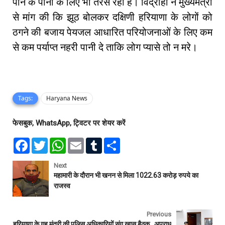
पीने के पानी के लिए भी तरस रहा है। विद्रोही ने मुख्यमंत्री
से मांग की कि झूठ बोलकर दक्षिणी हरियाणा के लोगों को
ठगने की बजाय पेयजल आधारित परियोजनाओं के लिए कम
से कम पर्याप्त नहरी पानी दे ताकि लोग प्यासे तो न मरे।
Tags:
Haryana News
फेसबुक, WhatsApp, ट्विटर पर शेयर करें
F
T
W
E
T
S
a
w
h
m
u
h
c
i
a
a
m
a
e
t
t
i
b
r
Next
b
t
s
l
l
e
महामारी के दौरान भी खनन से मिला 1022.63 करोड़ रुपये का
o
e
A
r
राजस्व
o
r
p
k
p
Previous
हरियाणा के गृह मंत्री की पुलिस अधिकारियों संग ख़ास बैठक, अपराध