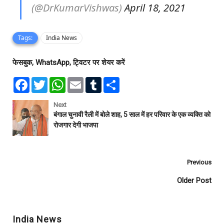
(@DrKumarVishwas)
April 18, 2021
Tags:
India News
फेसबुक, WhatsApp, ट्विटर पर शेयर करें
F
T
W
E
T
S
a
w
h
m
u
h
c
i
a
a
m
a
e
t
t
i
b
r
Next
b
t
s
l
l
e
बंगाल चुनावी रैली में बोले शाह, 5 साल में हर परिवार के एक व्यक्ति को
o
e
A
r
रोजगार देगी भाजपा
o
r
p
k
p
Previous
Older Post
India News