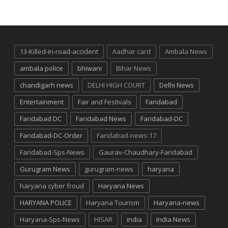
13-Killed-in-road-accident
Aadhar card
Ambala News
ambala police
bhiwani
Bihar News
chandigarh news
DELHI HIGH COURT
Delhi News
Entertainment
Fair and Festivals
Faridabad
Faridabad DC
Faridabad News
Faridabad-DC
Faridabad-DC-Order
Faridabad-news-17
Faridabad-Sps-News
Gaurav-Chaudhary-Faridabad
Gurugram News
gurugram-news
haryana
haryana cyber froud
Haryana News
HARYANA POLICE
Haryana Tourism
Haryana-news
Haryana-Sps-News
HISAR
india
India News