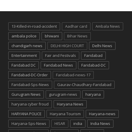
13-Killed-in-road-accident
Aadhar card
Ambala News
ambala police
bhiwani
Bihar News
chandigarh news
DELHI HIGH COURT
Delhi News
Entertainment
Fair and Festivals
Faridabad
Faridabad DC
Faridabad News
Faridabad-DC
Faridabad-DC-Order
Faridabad-news-17
Faridabad-Sps-News
Gaurav-Chaudhary-Faridabad
Gurugram News
gurugram-news
haryana
haryana cyber froud
Haryana News
HARYANA POLICE
Haryana Tourism
Haryana-news
Haryana-Sps-News
HISAR
india
India News