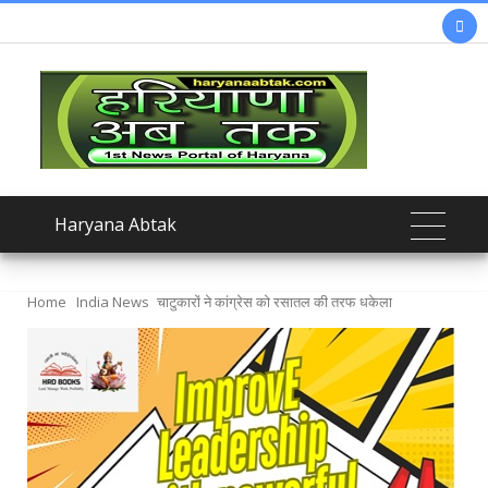

Haryana Abtak
Home
India News
चाटुकारों ने कांग्रेस को रसातल की तरफ धकेला