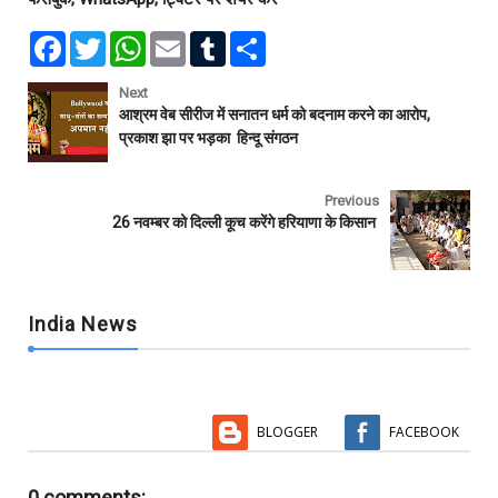
F
T
W
E
T
S
a
w
h
m
u
h
c
i
a
a
m
a
e
t
t
i
b
r
Next
b
t
s
l
l
e
आश्रम वेब सीरीज में सनातन धर्म को बदनाम करने का आरोप,
o
e
A
r
प्रकाश झा पर भड़का हिन्दू संगठन
o
r
p
k
p
Previous
26 नवम्बर को दिल्ली कूच करेंगे हरियाणा के किसान
India News
BLOGGER
FACEBOOK
0 comments: