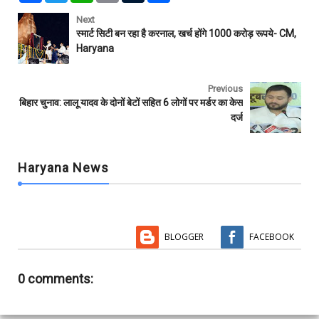
c
i
a
a
m
a
e
t
t
i
b
r
Next
b
t
s
l
l
e
स्मार्ट सिटी बन रहा है करनाल, खर्च होंगे 1000 करोड़ रूपये- CM,
o
e
A
r
Haryana
o
r
p
k
p
Previous
बिहार चुनाव: लालू यादव के दोनों बेटों सहित 6 लोगों पर मर्डर का केस
दर्ज
Haryana News
BLOGGER
FACEBOOK
0 comments: