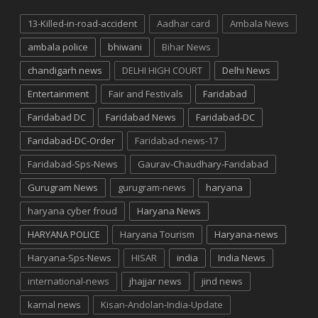
13-Killed-in-road-accident
Aadhar card
Ambala News
ambala police
bhiwani
Bihar News
chandigarh news
DELHI HIGH COURT
Delhi News
Entertainment
Fair and Festivals
Faridabad
Faridabad DC
Faridabad News
Faridabad-DC
Faridabad-DC-Order
Faridabad-news-17
Faridabad-Sps-News
Gaurav-Chaudhary-Faridabad
Gurugram News
gurugram-news
haryana
haryana cyber froud
Haryana News
HARYANA POLICE
Haryana Tourism
Haryana-news
Haryana-Sps-News
HISAR
india
India News
international-news
jhajjar news
jind news
karnal news
Kisan-Andolan-India-Update