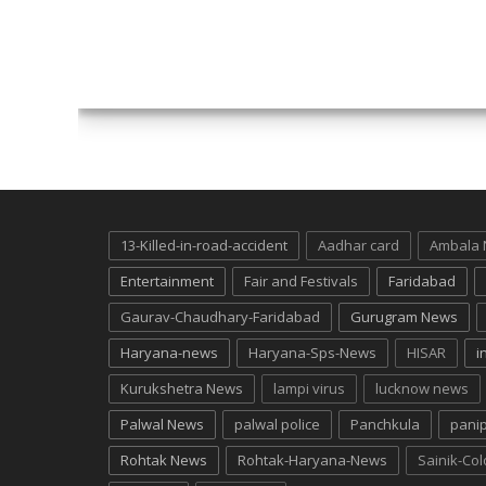
13-Killed-in-road-accident
Aadhar card
Ambala
Entertainment
Fair and Festivals
Faridabad
Gaurav-Chaudhary-Faridabad
Gurugram News
Haryana-news
Haryana-Sps-News
HISAR
i
Kurukshetra News
lampi virus
lucknow news
Palwal News
palwal police
Panchkula
pani
Rohtak News
Rohtak-Haryana-News
Sainik-Co