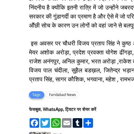
निंदनीय है क्योंकि इतनी रात्रि में जो उन्होंने
सरकार की गुंडागर्दी का प्रमाण है और ऐसे में जो पर
औंछी सोच के कारण उन लोगों को वहां जाने से बलपू
इस अवसर पर चौधरी विजय प्रताप सिंह ने कुष्ठ 
मेयर अशोक अरोड़ा, प्रदेश प्रवक्ता योगेश ढींगड़ा, 
राजेश अनंगपुर, अनिल कुमार, भरत अरोड़ा ,राकेश को
विजय पाल चंदीला, सुहैल बडख़ल, जितेन्द्र भड़ाना,
प्रताप सिंह, सागर कौशिक, भगवाना, महेश , रामभज 
Tags:
Faridabad News
फेसबुक, WhatsApp, ट्विटर पर शेयर करें
F
T
W
E
T
S
a
w
h
m
u
h
c
i
a
a
m
a