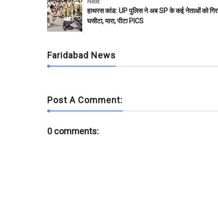
e
t
t
i
b
r
Next
b
t
s
l
l
e
हाथरस कांड: UP पुलिस ने अब SP के कई नेताओं को गिरा
o
e
A
r
घसीटा, मारा, पीटा PICS
o
r
p
k
p
Faridabad News
Post A Comment:
0 comments: