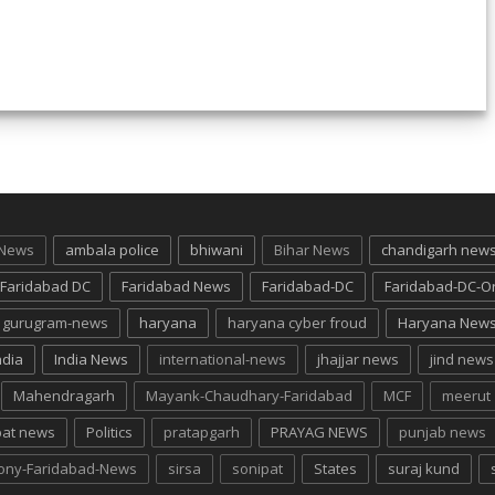
 News
ambala police
bhiwani
Bihar News
chandigarh new
Faridabad DC
Faridabad News
Faridabad-DC
Faridabad-DC-O
gurugram-news
haryana
haryana cyber froud
Haryana New
ndia
India News
international-news
jhajjar news
jind news
Mahendragarh
Mayank-Chaudhary-Faridabad
MCF
meerut
pat news
Politics
pratapgarh
PRAYAG NEWS
punjab news
lony-Faridabad-News
sirsa
sonipat
States
suraj kund