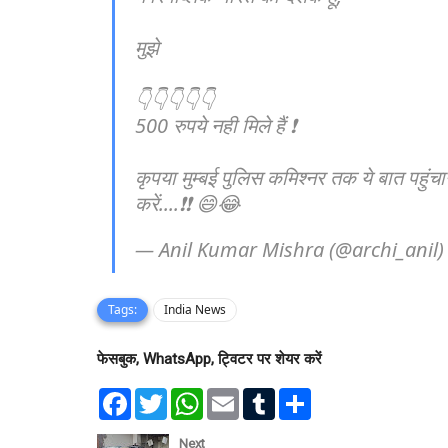
मुझे
👇👇👇👇👇
500 रुपये नही मिले हैं ❗️
कृपया मुम्बई पुलिस कमिश्नर तक ये बात पहुंचा
करें....❗️❗️ 😄😂
— Anil Kumar Mishra (@archi_anil
Tags:
India News
फेसबुक, WhatsApp, ट्विटर पर शेयर करें
F
T
W
E
T
S
a
w
h
m
u
h
c
i
a
a
m
a
e
t
t
i
b
r
Next