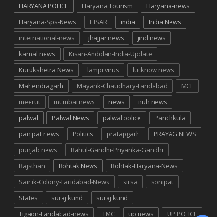
HARYANA POLICE
Haryana Tourism
Haryana-news
Haryana-Sps-News
HISAR
india
India News
international-news
jhajjar news
jind news
karnal news
Kisan-Andolan-India-Update
Kurukshetra News
lampi virus
lucknow news
Mahendragarh
Mayank-Chaudhary-Faridabad
MCF
meerut
mumbai news
news
nuh news
palwal
Palwal News
palwal police
Panchkula
panipat news
Politics
pratapgarh
PRAYAG NEWS
punjab news
Rahul-Gandhi-Priyanka-Gandhi
Rajsthan
Rohtak News
Rohtak-Haryana-News
Sainik-Colony-Faridabad-News
sirsa
sonipat
States
suraj kund
suraj kund
Tigaon-Faridabad-news
TMC
up news
UP POLICE