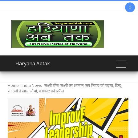

Haryana Abtak
Home
India News
लक्ष्मी बॉम्ब: लक्ष्मी का अपमान, लव जिहाद को बढ़ावा, हिन्दू
संगठनों ने खोला मोर्चा, बायकाट की अपील