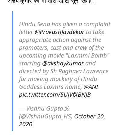
अक्षय कुमार को भी खरी-खोटी सुना रहे हैं।
Hindu Sena has given a complaint
letter
@PrakashJavdekar
to take
appropriate action against the
promoters, cast and crew of the
upcoming movie "Laxmmi Bomb"
starring
@akshaykumar
and
directed by Sh Raghava Lawrence
for making mockery of Hindu
Goddess Laxmi's name,
@ANI
pic.twitter.com/5UjVfXBNJB
— Vishnu Gupta🕉
(@VishnuGupta_HS)
October 20,
2020