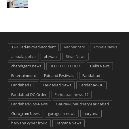
13-Killed-in-road-accident
Aadhar card
Ambala News
ambala police
bhiwani
Bihar News
chandigarh news
DELHI HIGH COURT
Delhi News
Entertainment
Fair and Festivals
Faridabad
Faridabad DC
Faridabad News
Faridabad-DC
Faridabad-DC-Order
Faridabad-news-17
Faridabad-Sps-News
Gaurav-Chaudhary-Faridabad
Gurugram News
gurugram-news
haryana
haryana cyber froud
Haryana News