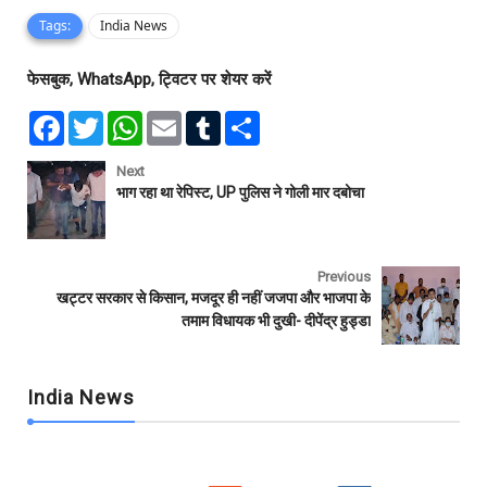
Tags:
India News
फेसबुक, WhatsApp, ट्विटर पर शेयर करें
F
T
W
E
T
S
a
w
h
m
u
h
c
i
a
a
m
a
e
t
t
i
b
r
Next
b
t
s
l
l
e
भाग रहा था रेपिस्ट, UP पुलिस ने गोली मार दबोचा
o
e
A
r
o
r
p
k
p
Previous
खट्टर सरकार से किसान, मजदूर ही नहीं जजपा और भाजपा के
तमाम विधायक भी दुखी- दीपेंद्र हुड्डा
India News