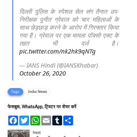
दिल्ली पुलिस के स्पेशल सेल संग तैनात उप-
निरीक्षक पुनीत ग्रेवाल को चार महिलाओं के
साथ छेड़छाड़ करने के आरोप में गिरफ्तार किया
गया है। ग्रेवाल पर एक मामला पॉक्सो एक्ट के
तहत भी दर्ज है।
pic.twitter.com/nk2hk9qNTg
— IANS Hindi (@IANSKhabar)
October 26, 2020
Tags:
India News
फेसबुक, WhatsApp, ट्विटर पर शेयर करें
F
T
W
E
T
S
a
w
h
m
u
h
c
i
a
a
m
a
e
t
t
i
b
r
Next