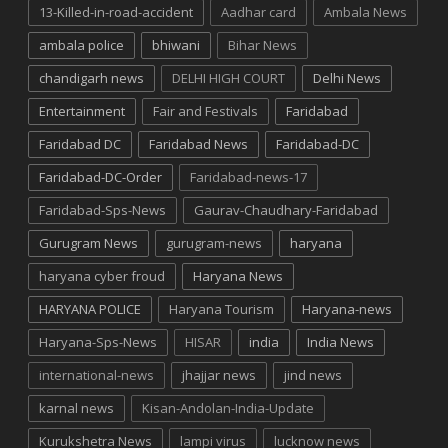
13-Killed-in-road-accident
Aadhar card
Ambala News
ambala police
bhiwani
Bihar News
chandigarh news
DELHI HIGH COURT
Delhi News
Entertainment
Fair and Festivals
Faridabad
Faridabad DC
Faridabad News
Faridabad-DC
Faridabad-DC-Order
Faridabad-news-17
Faridabad-Sps-News
Gaurav-Chaudhary-Faridabad
Gurugram News
gurugram-news
haryana
haryana cyber froud
Haryana News
HARYANA POLICE
Haryana Tourism
Haryana-news
Haryana-Sps-News
HISAR
india
India News
international-news
jhajjar news
jind news
karnal news
Kisan-Andolan-India-Update
Kurukshetra News
lampi virus
lucknow news