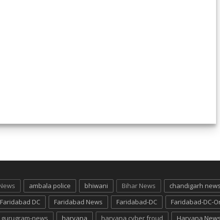
 News
ambala police
bhiwani
Bihar News
chandigarh new
Faridabad DC
Faridabad News
Faridabad-DC
Faridabad-DC-O
gurugram-news
haryana
haryana cyber froud
Haryana New