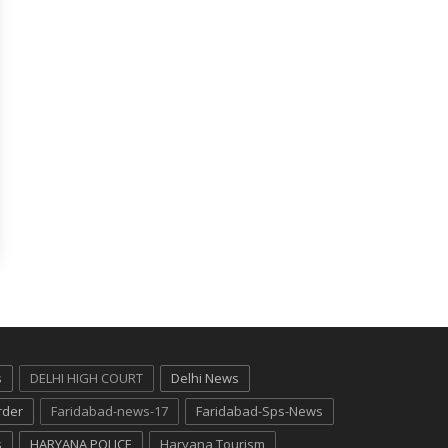
s
DELHI HIGH COURT
Delhi News
rder
Faridabad-news-17
Faridabad-Sps-News
s
HARYANA POLICE
Haryana Tourism