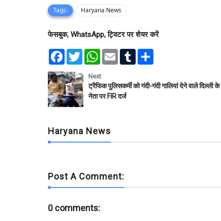
Tags:
Haryana News
फेसबुक, WhatsApp, ट्विटर पर शेयर करें
F
T
W
E
T
S
a
w
h
m
u
h
c
i
a
a
m
a
e
t
t
i
b
r
Next
b
t
s
l
l
e
ट्रैफिक पुलिसकर्मी को गंदी-गंदी गालियां देने वाले दिल्ली क
o
e
A
r
नेता पर FIR दर्ज
o
r
p
k
p
Haryana News
Post A Comment:
0 comments: