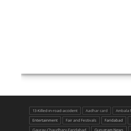
13-Killed-in-road-accident
Aadhar card
Ambala
Entertainment
Fair and Festivals
Faridabad
Gaurav-Chaudhary-Faridabad
Gurugram News