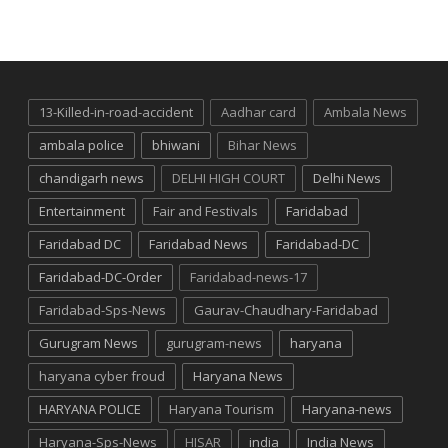
13-Killed-in-road-accident
Aadhar card
Ambala News
ambala police
bhiwani
Bihar News
chandigarh news
DELHI HIGH COURT
Delhi News
Entertainment
Fair and Festivals
Faridabad
Faridabad DC
Faridabad News
Faridabad-DC
Faridabad-DC-Order
Faridabad-news-17
Faridabad-Sps-News
Gaurav-Chaudhary-Faridabad
Gurugram News
gurugram-news
haryana
haryana cyber froud
Haryana News
HARYANA POLICE
Haryana Tourism
Haryana-news
Haryana-Sps-News
HISAR
india
India News