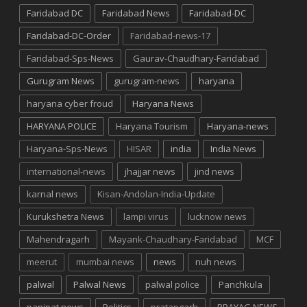
Faridabad DC
Faridabad News
Faridabad-DC
Faridabad-DC-Order
Faridabad-news-17
Faridabad-Sps-News
Gaurav-Chaudhary-Faridabad
Gurugram News
gurugram-news
haryana
haryana cyber froud
Haryana News
HARYANA POLICE
Haryana Tourism
Haryana-news
Haryana-Sps-News
HISAR
india
India News
international-news
jhajjar news
jind news
karnal news
Kisan-Andolan-India-Update
Kurukshetra News
lampi virus
lucknow news
Mahendragarh
Mayank-Chaudhary-Faridabad
MCF
meerut
mumbai news
news
nuh news
palwal
Palwal News
palwal police
Panchkula