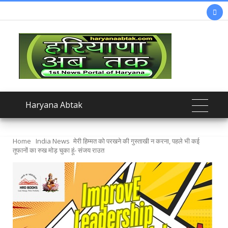

Haryana Abtak
Home
India News
मेरी हिम्मत को परखने की गुस्ताखी न करना, पहले भी कई
तूफानों का रुख मोड़ चुका हूं- संजय राउत