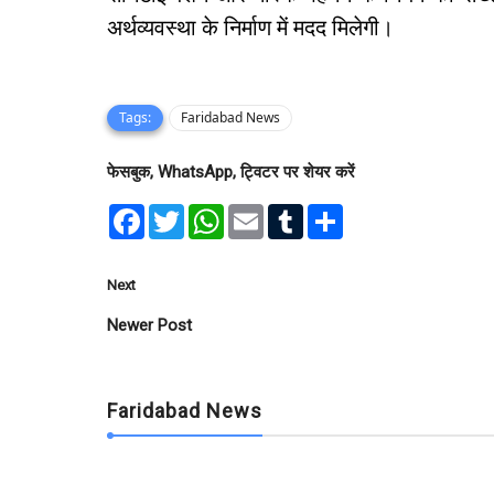
अर्थव्यवस्था के निर्माण में मदद मिलेगी।
Tags:
Faridabad News
फेसबुक, WhatsApp, ट्विटर पर शेयर करें
F
T
W
E
T
S
a
w
h
m
u
h
c
i
a
a
m
a
e
t
t
i
b
r
b
t
s
l
l
e
Next
o
e
A
r
o
r
p
Newer Post
k
p
Faridabad News