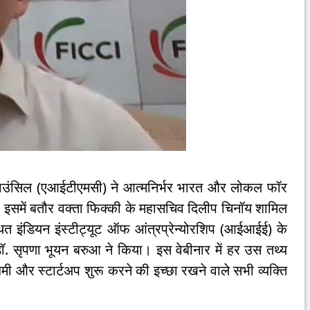
 काउंसिल (एआईटीएमसी) ने आत्‍मनिर्भर भारत और लोकल फॉर
में बतौर वक्‍ता फिक्‍की के महासचिव दिलीप चिनॉय शामिल
त इंडियन इंस्‍टीट्यूट ऑफ आंत्रप्रेन्‍योरशिप (आईआईई) के
्ष डॉ. सृपणा भूयन बरुआ ने किया। इस वेबीनार में हर उस तथ्‍य
ी और स्‍टार्टअप शुरू करने की इच्‍छा रखने वाले सभी व्‍यक्ति