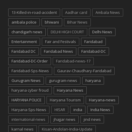
13-Killed-in-road-accident
Aadhar card
Ambala News
ambala police
bhiwani
Bihar News
chandigarh news
DELHI HIGH COURT
Delhi News
Entertainment
Fair and Festivals
Faridabad
Faridabad DC
Faridabad News
Faridabad-DC
Faridabad-DC-Order
Faridabad-news-17
Faridabad-Sps-News
Gaurav-Chaudhary-Faridabad
Gurugram News
gurugram-news
haryana
haryana cyber froud
Haryana News
HARYANA POLICE
Haryana Tourism
Haryana-news
Haryana-Sps-News
HISAR
india
India News
international-news
jhajjar news
jind news
karnal news
Kisan-Andolan-India-Update