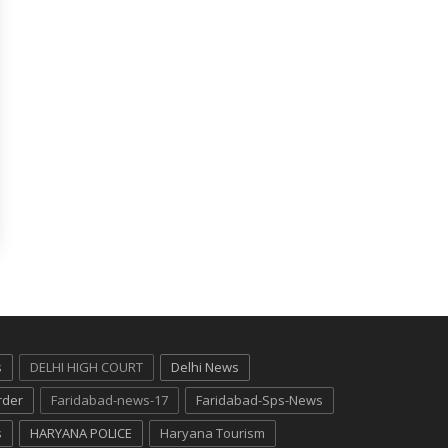
s
DELHI HIGH COURT
Delhi News
rder
Faridabad-news-17
Faridabad-Sps-News
s
HARYANA POLICE
Haryana Tourism