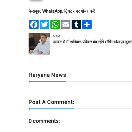
फेसबुक, WhatsApp, ट्विटर पर शेयर करें
F
T
W
E
T
S
a
w
h
m
u
h
c
i
a
a
m
a
e
t
t
i
b
r
Next
b
t
s
l
l
e
पलवल में भी शनिवार, रविवार बंद रहेंगे शॉपिंग मॉल एवं दुका
o
e
A
r
o
r
p
k
p
Haryana News
Post A Comment:
0 comments: