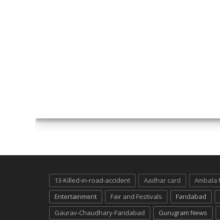
13-Killed-in-road-accident
Aadhar card
Ambala
Entertainment
Fair and Festivals
Faridabad
Gaurav-Chaudhary-Faridabad
Gurugram News