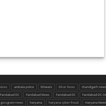
 News
ambala police
bhiwani
Bihar News
chandigarh new
Faridabad DC
Faridabad News
Faridabad-DC
Faridabad-DC-O
gurugram-news
haryana
haryana cyber froud
Haryana New