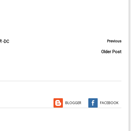
Previous
नें -DC
Older Post
BLOGGER
FACEBOOK