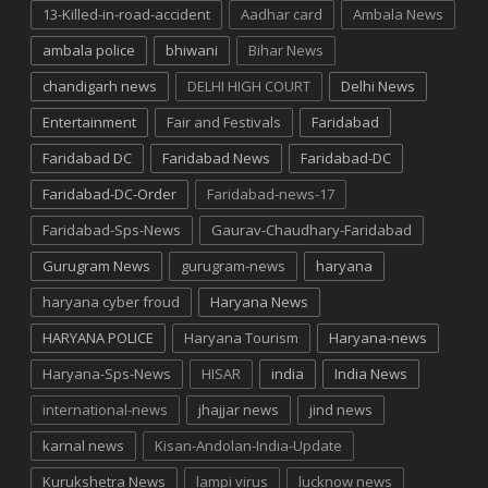
13-Killed-in-road-accident
Aadhar card
Ambala News
ambala police
bhiwani
Bihar News
chandigarh news
DELHI HIGH COURT
Delhi News
Entertainment
Fair and Festivals
Faridabad
Faridabad DC
Faridabad News
Faridabad-DC
Faridabad-DC-Order
Faridabad-news-17
Faridabad-Sps-News
Gaurav-Chaudhary-Faridabad
Gurugram News
gurugram-news
haryana
haryana cyber froud
Haryana News
HARYANA POLICE
Haryana Tourism
Haryana-news
Haryana-Sps-News
HISAR
india
India News
international-news
jhajjar news
jind news
karnal news
Kisan-Andolan-India-Update
Kurukshetra News
lampi virus
lucknow news