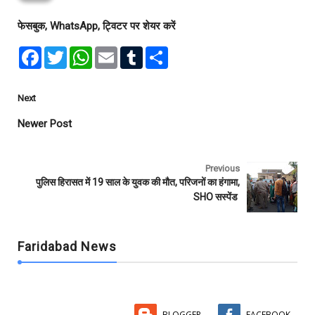
फेसबुक, WhatsApp, ट्विटर पर शेयर करें
F
T
W
E
T
S
a
w
h
m
u
h
c
i
a
a
m
a
e
t
t
i
b
r
b
t
s
l
l
e
Next
o
e
A
r
o
r
p
Newer Post
k
p
Previous
पुलिस हिरासत में 19 साल के युवक की मौत, परिजनों का हंगामा,
SHO सस्पेंड
Faridabad News
BLOGGER
FACEBOOK