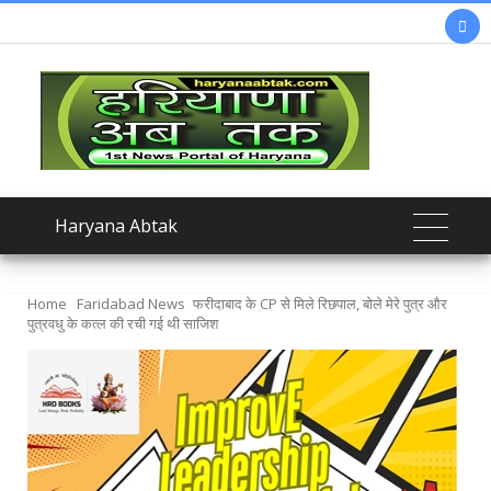

Haryana Abtak
Home
Faridabad News
फरीदाबाद के CP से मिले रिछपाल, बोले मेरे पुत्र और
पुत्रवधु के कत्ल की रची गई थी साजिश