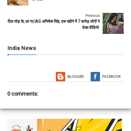
o
r
p
k
p
Previous
दिल तोड़ के, छा गए IAS अभ‍िषेक सिंह, एक महीने में 7 करोड़ लोगों ने
देखा वीडियो
India News
BLOGGER
FACEBOOK
0 comments: