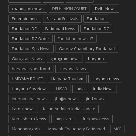
chandigarh news
DELHI HIGH COURT
Delhi News
Entertainment
Fair and Festivals
Faridabad
Faridabad DC
Faridabad News
Faridabad-DC
Faridabad-DC-Order
Faridabad-news-17
Faridabad-Sps-News
Gaurav-Chaudhary-Faridabad
Gurugram News
gurugram-news
haryana
haryana cyber froud
Haryana News
HARYANA POLICE
Haryana Tourism
Haryana-news
Haryana-Sps-News
HISAR
india
India News
international-news
jhajjar news
jind news
karnal news
Kisan-Andolan-India-Update
Kurukshetra News
lampi virus
lucknow news
Mahendragarh
Mayank-Chaudhary-Faridabad
MCF