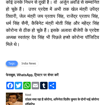
कोई उनके निधन से दुखी है। वो अर्जुन अवॉर्ड से सम्मानित
हो चुके हैं। उत्तर प्रदेश में अभी तक खेल मंत्री उपेंद्र
तिवारी, जेल मंत्री जय प्रताप सिंह, राजेंद्र प्रताप सिंह,
धर्म सिंह सैनी, कैबिनेट मंत्री मोती सिंह और महेंद्र सिंह
कोरोना से ठीक हो चुके हैं। इसके अलावा बीजेपी के प्रदेश
अध्यक्ष स्वतंत्र देव सिंह भी पिछले हफ्ते कोरोना पॉजिटिव
मिले थे।
Tags:
India News
फेसबुक, WhatsApp, ट्विटर पर शेयर करें
F
T
W
E
T
S
a
w
h
m
u
h
c
i
a
a
m
a
e
t
t
i
b
r
Next
b
t
s
l
l
e
तांडव मचा रहा है कोरोना, अभिनेता दिलीप कुमार के दोनों भाई कोरोना
o
e
A
r
पॉजिटिव