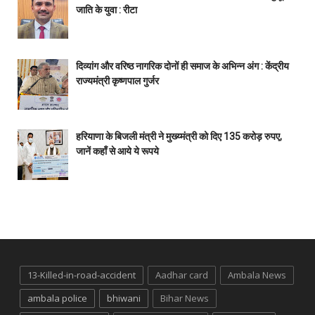
जाति के युवा : रीटा
दिव्यांग और वरिष्ठ नागरिक दोनों ही समाज के अभिन्न अंग : केंद्रीय
राज्यमंत्री कृष्णपाल गुर्जर
हरियाणा के बिजली मंत्री ने मुख्य्मंत्री को दिए 135 करोड़ रुपए,
जानें कहाँ से आये ये रूपये
13-Killed-in-road-accident
Aadhar card
Ambala News
ambala police
bhiwani
Bihar News