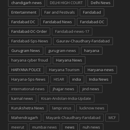
chandigarh news
DELHI HIGH COURT
Delhi News
Entertainment
Fair and Festivals
Faridabad
Faridabad DC
Faridabad News
Faridabad-DC
Faridabad-DC-Order
Faridabad-news-17
Faridabad-Sps-News
Gaurav-Chaudhary-Faridabad
Gurugram News
gurugram-news
haryana
haryana cyber froud
Haryana News
HARYANA POLICE
Haryana Tourism
Haryana-news
Haryana-Sps-News
HISAR
india
India News
international-news
jhajjar news
jind news
karnal news
Kisan-Andolan-India-Update
Kurukshetra News
lampi virus
lucknow news
Mahendragarh
Mayank-Chaudhary-Faridabad
MCF
meerut
mumbai news
news
nuh news