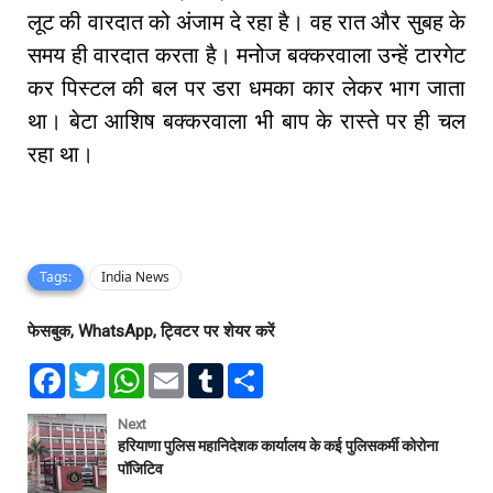
लूट की वारदात को अंजाम दे रहा है। वह रात और सुबह के
समय ही वारदात करता है। मनोज बक्करवाला उन्हें टारगेट
कर पिस्टल की बल पर डरा धमका कार लेकर भाग जाता
था। बेटा आशिष बक्करवाला भी बाप के रास्ते पर ही चल
रहा था।
Tags:
India News
फेसबुक, WhatsApp, ट्विटर पर शेयर करें
F
T
W
E
T
S
a
w
h
m
u
h
c
i
a
a
m
a
e
t
t
i
b
r
Next
b
t
s
l
l
e
हरियाणा पुलिस महानिदेशक कार्यालय के कई पुलिसकर्मी कोरोना
o
e
A
r
पॉजिटिव
o
r
p