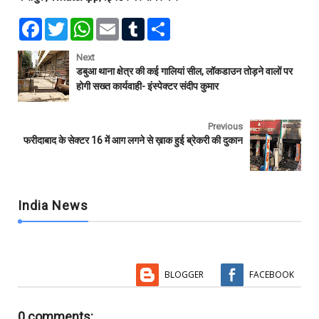
F
T
W
E
T
S
a
w
h
m
u
h
c
i
a
a
m
a
e
t
t
i
b
r
Next
b
t
s
l
l
e
डबुआ थाना क्षेत्र की कई गालियां सील, लॉकडाउन तोड़ने वालों पर
o
e
A
r
होगी सख्त कार्यवाही- इंस्पेक्टर संदीप कुमार
o
r
p
k
p
Previous
फरीदाबाद के सेक्टर 16 में आग लगने से ख़ाक हुई ब्रेकरी की दुकान
India News
BLOGGER
FACEBOOK
0 comments: