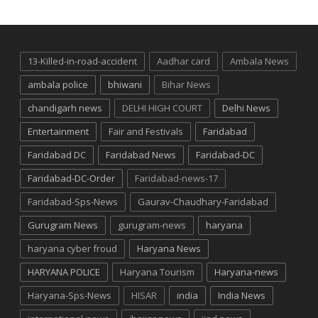
13-Killed-in-road-accident
Aadhar card
Ambala News
ambala police
bhiwani
Bihar News
chandigarh news
DELHI HIGH COURT
Delhi News
Entertainment
Fair and Festivals
Faridabad
Faridabad DC
Faridabad News
Faridabad-DC
Faridabad-DC-Order
Faridabad-news-17
Faridabad-Sps-News
Gaurav-Chaudhary-Faridabad
Gurugram News
gurugram-news
haryana
haryana cyber froud
Haryana News
HARYANA POLICE
Haryana Tourism
Haryana-news
Haryana-Sps-News
HISAR
india
India News