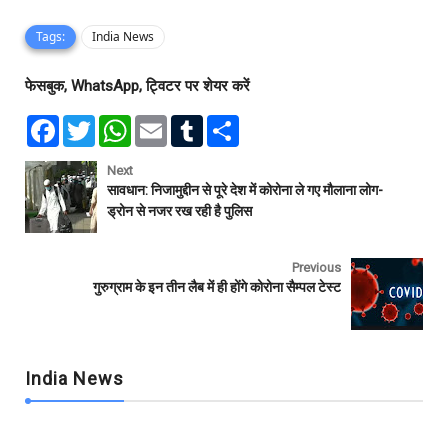
Tags:
India News
फेसबुक, WhatsApp, ट्विटर पर शेयर करें
F
T
W
E
T
S
a
w
h
m
u
h
c
i
a
a
m
a
e
t
t
i
b
r
Next
b
t
s
l
l
e
सावधान: निजामुद्दीन से पूरे देश में कोरोना ले गए मौलाना लोग-
o
e
A
r
ड्रोन से नजर रख रही है पुलिस
o
r
p
k
p
Previous
गुरुग्राम के इन तीन लैब में ही होंगे कोरोना सैम्पल टेस्ट
India News