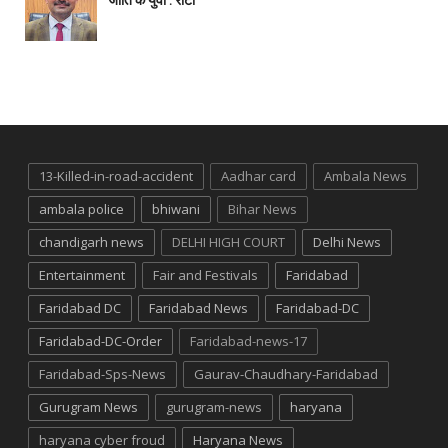
जाति के युवा : रीटा
13-Killed-in-road-accident
Aadhar card
Ambala News
ambala police
bhiwani
Bihar News
chandigarh news
DELHI HIGH COURT
Delhi News
Entertainment
Fair and Festivals
Faridabad
Faridabad DC
Faridabad News
Faridabad-DC
Faridabad-DC-Order
Faridabad-news-17
Faridabad-Sps-News
Gaurav-Chaudhary-Faridabad
Gurugram News
gurugram-news
haryana
haryana cyber froud
Haryana News