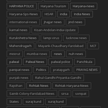
HARYANA POLICE
Haryana Tourism
Haryana-news
Haryana-Sps-News
HISAR
india
India News
international-news
jhajjar news
jind news
karnal news
Kisan-Andolan-India-Update
Kurukshetra News
lampi virus
lucknow news
Mahendragarh
Mayank-Chaudhary-Faridabad
MCF
meerut
mumbai news
news
nuh news
palwal
Palwal News
palwal police
Panchkula
panipat news
Politics
pratapgarh
PRAYAG NEWS
punjab news
Rahul-Gandhi-Priyanka-Gandhi
Rajsthan
Rohtak News
Rohtak-Haryana-News
Sainik-Colony-Faridabad-News
sirsa
sonipat
States
suraj kund
suraj kund